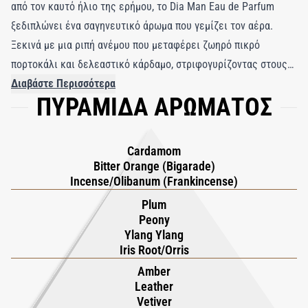
από τον καυτό ήλιο της ερήμου, το Dia Man Eau de Parfum
ξεδιπλώνει ένα σαγηνευτικό άρωμα που γεμίζει τον αέρα.
Ξεκινά με μια ριπή ανέμου που μεταφέρει ζωηρό πικρό
πορτοκάλι και δελεαστικό κάρδαμο, στριφογυρίζοντας στους
ήσυχους δρόμους της Μουσκάτ. Αυτό το αρωματικό ταξίδι
Διαβάστε Περισσότερα
ΠΥΡΑΜΙΔΑ ΑΡΩΜΑΤΟΣ
συναντά τη μυθική ουσία του βασιλικού λιβανιού και τη
σταθερή γοητεία του κίστου λαβδάνου, αποπνέοντας αίσθηση
βασιλικότητας. Πέρα από την πόλη, το άρωμα ψιθυρίζει
Cardamom
μυστικά από τα βάθη της ερήμου Ρουμπ αλ Χάλι,
Bitter Orange (Bigarade)
παρουσιάζοντας αέρινες παιώνιες, σαρκώδες υλάνγκ υλάνγκ
Incense/Olibanum (Frankincense)
και λαχταριστά ζαχαρωμένα δαμάσκηνα. Γειωμένο από την
Plum
γήινη, κακαώδη ίριδα, αποκαλύπτει στη συνέχεια βαθύτερα
Peony
Ylang Ylang
στρώματα από πυκνό πατσουλί, ξηρό πράσινο βετιβέρ, ζεστό
Iris Root/Orris
δέρμα και λαμπερό κεχριμπάρι, μεταφέροντάς σας μέσα από
Amber
πλούσιες ζούγκλες και μυθικά τοπία. Αυτό το εκλεπτυσμένο
Leather
άρωμα αποτελεί ένα αληθινό αριστούργημα εμπνευσμένο από
Vetiver