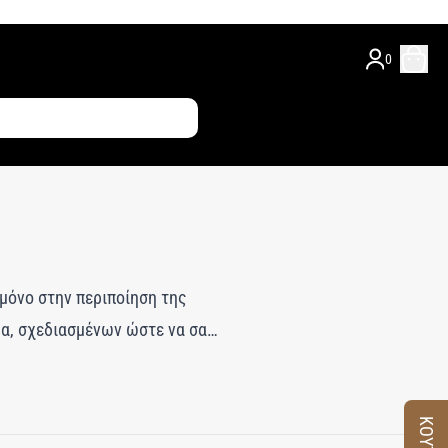
0
 μόνο στην περιποίηση της
μα, σχεδιασμένων ώστε να σας
υτελές σετ σαμπουάν και
για να απολαύσετε στιγμές
ην αποτελεσματικότητα και τον