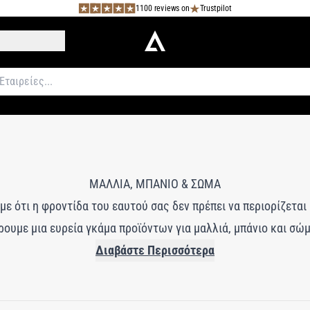
1100 reviews on
Trustpilot
ΜΑΛΛΙΑ, ΜΠΑΝΙΟ & ΣΩΜΑ
με ότι η φροντίδα του εαυτού σας δεν πρέπει να περιορίζεται
έρουμε μια ευρεία γκάμα προϊόντων για μαλλιά, μπάνιο και σώ
πέροχα από την κορυφή έως τα νύχια. Είτε αναζητάτε ένα πολ
Διαβάστε Περισσότερα
αρωτικό προϊόν για το μπάνιο, θα βρείτε όλα όσα χρειάζεστε 
α προϊόντα μας επιλέγονται προσεκτικά για την ποιότητα, τ