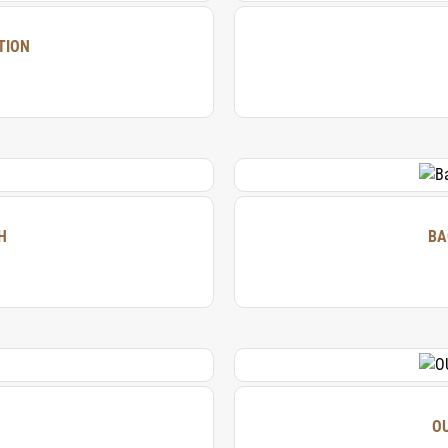
TION
H
BA
OU