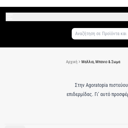
Αρχική
Μαλλια, Μπανιο & Σωμα
Στην Agoratopia πιστεύου
επιδερμίδας. Γι’ αυτό προσφ
κάνουν να αισθάνεστε υ
conditioner είτε ένα χαλ
ουσιαστικής αυτοφροντίδας. Τ