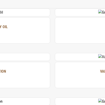
, εξασφαλίζοντας ότι μετά από κάθε χρήση θα νιώθετε ανανεω
 Χαρίστε στον εαυτό σας την απόλυτη εμπειρία περιποίησης με
και σώματος της Agoratopia σήμερα.
Y OIL
TION
VA