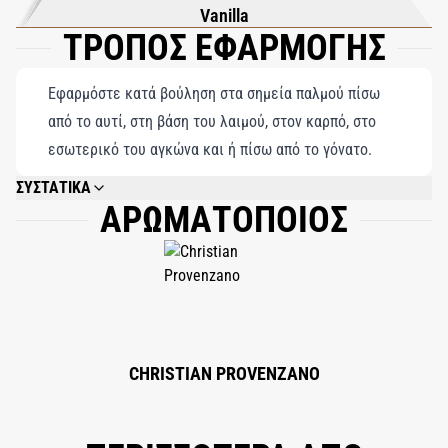
και της αυτοπεποίθησης με το Bravery, όπου κάθε ψεκασμός
Vanilla
ΤΡΟΠΟΣ ΕΦΑΡΜΟΓΗΣ
αποτελεί μια δήλωση τολμηρής κομψότητας.
Εφαρμόστε κατά βούληση στα σημεία παλμού πίσω
από το αυτί, στη βάση του λαιμού, στον καρπό, στο
εσωτερικό του αγκώνα και ή πίσω από το γόνατο.
ΣΥΣΤΑΤΙΚΑ
ΑΡΩΜΑΤΟΠΟΙΟΣ
ALCOHOL DENAT. (SD ALCOHOL 40-B), PARFUM (FRAGRANCE), BHT,
LINALOOL, LIMONENE, FARNESOL, GERANIOL, CITRONELLOL.
CHRISTIAN PROVENZANO