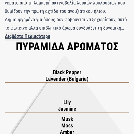
γεμάτο από τη λαμπερή ακτινοβολία λευκών λουλουδιών που
θυμίζουν την πρώτη αχτίδα του ανοιξιάτικου ήλιου.
Δημιουργημένο για όσους δεν φοβούνται να ξεχωρίσουν, αυτό
το φωτεινό αλλά επιβλητικό άρωμα συνδυάζει τη δυναμική
γοητεία του γιασεμιού, του κρίνου και του τριαντάφυλλου με
Διαβάστε Περισσότερα
ΠΥΡΑΜΙΔΑ ΑΡΩΜΑΤΟΣ
τις μεθυστικές νότες βουλγαρικής λεβάντας και καπνισμένου
σαφράν. Κάτω από τη λουλουδάτη ζωντάνια αποκαλύπτεται μια
πολυτελής βάση από κεχριμπάρι, βρύα, ηλιοτρόπιο και ζωικές
νότες, προσφέροντας μια συναρπαστική αντίθεση στη φλοράλ
Black Pepper
κορυφή. Απόλυτα πιστό στο πνεύμα της Ahood, το Bravery
Lavender (Bulgaria)
αποτελεί έναν μοναδικό συνδυασμό πιπεράτης ζωντάνιας και
κομψότητας, εξασφαλίζοντας μια έντονη και αξέχαστη
Lily
παρουσία όπου κι αν βρεθείτε. Φιλοξενημένο σε ένα
Jasmine
εξαιρετικά κομψό μπουκάλι, το Bravery είναι ιδανικό για τον
Musk
απαιτητικό άνθρωπο που αναζητά ένα σοφιστικέ και
Moss
αλησμόνητο άρωμα. Ανακαλύψτε την ουσία της πολυτέλειας
Amber