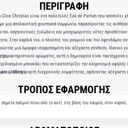
ΠΕΡΙΓΡΑΦΗ
ο Clive Christian είναι ένα πολυτελές Eau de Parfum που αποπνέει 
 με μια απολαυστική gourmand συμφωνία, παρασύροντας τις αισθήσει
εται, σαγηνευτικές ξυλώδεις και μοσχομυριστές νότες προσθέτουν 
ητα. Στην καρδιά του, ο πλούτος του ρουμιού και του σφενδάμου σ
γώντας μια όμορφα ισορροπημένη και αξέχαστη σύνθεση. Ιδανικό γι
ός χαρακτηριστικού αρώματος, αυτή η δημιουργία είναι ταυτόχρονα 
νία
χεδιασμένο μπουκάλι που αντικατοπτρίζει την κληρονομιά υψηλής δε
ί μια αληθινή γιορτή διαχρονικής κομψότητας, αφήνοντας αξέχαστη
νότες, Μόσχοι
ΤΡΟΠΟΣ ΕΦΑΡΜΟΓΗΣ
σημεία παλμού πίσω από το αυτί, στη βάση του λαιμού, στον καρπό