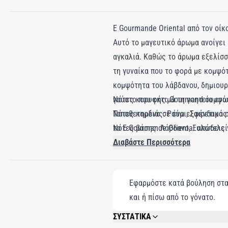
E Gourmande Oriental από τον οίκ
Αυτό το μαγευτικό άρωμα ανοίγει
αγκαλιά. Καθώς το άρωμα εξελίσσ
τη γυναίκα που το φορά με κομψότ
κομψότητα του λάβδανου, δημιουρ
γούστο που εκτιμά τη γοητεία εν
Νότες κορυφής: Gourmand συμφω
Τοποθετημένο σε ένα εξαιρετικά σ
Νότες καρδιάς: Ρούμι, Σφένδαμος
το E Gourmande Oriental αποτελε
Νότες βάσης: Λάβδανο, Ξυλώδεις 
Διαβάστε Περισσότερα
Εφαρμόστε κατά βούληση στα 
και ή πίσω από το γόνατο.
ΣΥΣΤΑΤΙΚΑ