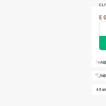
E 
Λάβ
Λάβ
4.8 απ