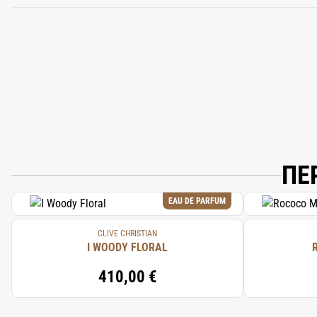
ALCOHOL DENAT., PARFUM (FRAGRANCE
LIMONENE, CINNAMAL, LINALOOL, ISOE
ΠΕ
EAU DE PARFUM
CLIVE CHRISTIAN
I WOODY FLORAL
410,00 €