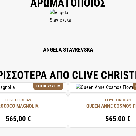
ΑΡΩΜΑΤΟΠΟΙΟΣ
), AQUA (WATER), HEXYL CINNAMAL, EUGENOL, BENZOPHENONE-2, EVERNIA P
UGENOL, CITRAL, GERANIOL, BENZYL BENZOATE.
ANGELA STAVREVSKA
ΡΙΣΣΟΤΕΡΑ ΑΠΟ CLIVE CHRIST
EAU DE PARFUM
CLIVE CHRISTIAN
CLIVE CHRISTIAN
ROCOCO MAGNOLIA
QUEEN ANNE COSMOS 
565,00 €
565,00 €