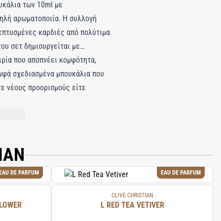
ουκάλια των 10ml με
ψηλή αρωματοποιία. Η συλλογή
λεπτυσμένες καρδιές από πολύτιμα
του σετ δημιουργείται με
ιρία που αποπνέει κομψότητα,
κομψά σχεδιασμένα μπουκάλια που
ετε νέους προορισμούς είτε
e Traveller Set αποτελεί τον
ε στιγμή τη διαχρονική ουσία της
NT LIST.
IAN
EAU DE PARFUM
EAU DE PARFUM
CLIVE CHRISTIAN
FLOWER
L RED TEA VETIVER