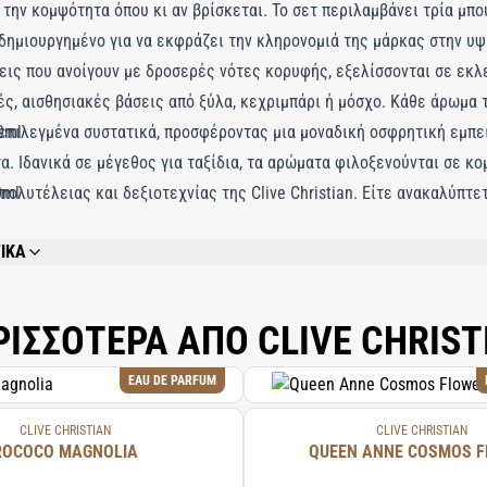
την κομψότητα όπου κι αν βρίσκεται. Το σετ περιλαμβάνει τρία μπ
δημιουργημένο για να εκφράζει την κληρονομιά της μάρκας στην υ
εις που ανοίγουν με δροσερές νότες κορυφής, εξελίσσονται σε εκ
ς, αισθησιακές βάσεις από ξύλα, κεχριμπάρι ή μόσχο. Κάθε άρωμα 
επιλεγμένα συστατικά, προσφέροντας μια μοναδική οσφρητική εμπε
0ml
α. Ιδανικά σε μέγεθος για ταξίδια, τα αρώματα φιλοξενούνται σε 
πολυτέλειας και δεξιοτεχνίας της Clive Christian. Είτε ανακαλύπτ
0ml
ς γοητείας στην καθημερινότητά σας, το Original Collection Feminin
ΙΚΑ
να ζήσετε τον κόσμο με μια πινελιά πολυτέλειας, χαρίζοντας σε κάθ
REFER TO EACH INDIVIDUAL PRODUCT IN THE SET FOR THE COMPLETE INGREDIE
.
ΡΙΣΣΟΤΕΡΑ ΑΠΟ CLIVE CHRIST
EAU DE PARFUM
CLIVE CHRISTIAN
CLIVE CHRISTIAN
ROCOCO MAGNOLIA
QUEEN ANNE COSMOS 