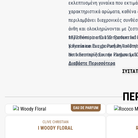
εκλεπτυσμένη γυναίκα που εκτιμά 
χαρακτηριστικά αρώματα, καθένα 
περιλαμβάνει διαχρονικές συνθέσ
άνθη και ολοκληρώνονται με ζεστέ
περισσότερα από 150 προσεκτικά 
1872 Feminine Eau de Parfum 1x1
γοητεία και διαχρονική θηλυκότητ
X Feminine Eau de Parfum 1x10ml
αντικατοπτρίζουν την κληρονομιά 
No.1 Feminine Eau de Parfum 1x1
προσθέτετε μια νότα εκλεπτυσμένη
Διαβάστε Περισσότερα
ΣΥΣΤΑΤ
ιδανικό σύντροφο. Σας προσκαλεί 
PLEASE 
αρωματοποιίας της Clive Christian
ΠΕ
EAU DE PARFUM
CLIVE CHRISTIAN
I WOODY FLORAL