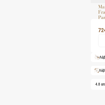
72
Λάβ
Λάβ
4.8 απ