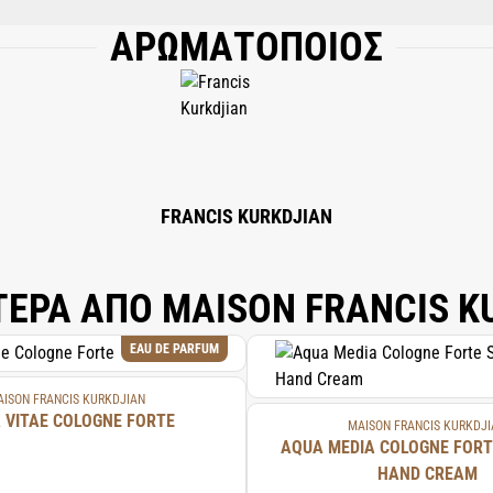
ΑΡΩΜΑΤΟΠΟΙΟΣ
(WATER); LIMONENE; BENZYL SALICYLATE; CITRONELLOL; GERANIOL; TRIETHYL
YTHRITYL TETRA-DI-T-BUTYL HYDROXYHYDROCINNAMATE; CITRAL; BENZYL B
FRANCIS KURKDJIAN
ΤΕΡΑ ΑΠΟ MAISON FRANCIS K
EAU DE PARFUM
ISON FRANCIS KURKDJIAN
 VITAE COLOGNE FORTE
MAISON FRANCIS KURKDJI
AQUA MEDIA COLOGNE FORT
HAND CREAM