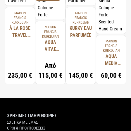
MAISON
MAISON
FRANCIS
FRANCIS
KURKDJIAN
KURKDJIAN
MAISON
À LA ROSE
KURKY EAU
FRANCIS
TRAVEL
PARFUMÉE
KURKDJIAN
MAISON
SET
AQUA
FRANCIS
VITAE
KURKDJIAN
COLOGNE
AQUA
FORTE
MEDIA
Από
COLOGNE
235,00 €
115,00 €
145,00 €
60,00 €
FORTE
SCENTED
HAND
CREAM
ΧΡΗΣΙΜΕΣ ΠΛΗΡΟΦΟΡΙΕΣ
ΣΧΕΤΙΚΑ ΜΕ ΕΜΑΣ
ΟΡΟΙ & ΠΡΟΥΠΟΘΕΣΕΙΣ