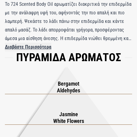
Το 724 Scented Body Oil αρωματίζει διακριτικά την επιδερμίδα
με την ανάλαφρη υφή του, αφήνοντάς την πιο απαλή και πιο
λαμπερή. Ψεκάστε το λάδι πάνω στην επιδερμίδα και κάντε
απαλό μασάζ. Το λάδι απορροφάται γρήγορα, προσφέροντας
άμεσα μια αίσθηση άνεσης. Η επιδερμίδα νιώθει θρεμμένη και
ενυδατωμένη. Φωτεινό, ζωντανό και απολαυστικά εθιστικό, το
Διαβάστε Περισσότερα
ΠΥΡΑΜΙΔΑ ΑΡΩΜΑΤΟΣ
724 σας προσκαλεί να νιώσετε τον ρυθμό της πόλης. Στον
ρυθμό του περγαμόντου από την Καλαβρία, μιας κρυστάλλινης
λευκής λουλουδένιας συμφωνίας και αισθησιακών musk, το
724 αποτυπώνει αυτό που έχουν κοινό όλες οι μεγαλουπόλεις:
Bergamot
εκείνη τη ζωηρή ενέργεια που πάλλεται σε απόλυτη αρμονία
Aldehydes
σαν παλμός 724 χτύπων το λεπτό. Το 724 Scented Body Oil,
παρουσιασμένο στο εμβληματικό γυάλινο μπουκάλι του οίκου,
Jasmine
αποτελείται από έλαια γλυκού αμυγδάλου, macadamia, virgin
White Flowers
argan και πυρήνα βερίκοκου. Για να απολαύσετε μια στιγμή
ευεξίας και να παρατείνετε το sillage του αρώματός σας,