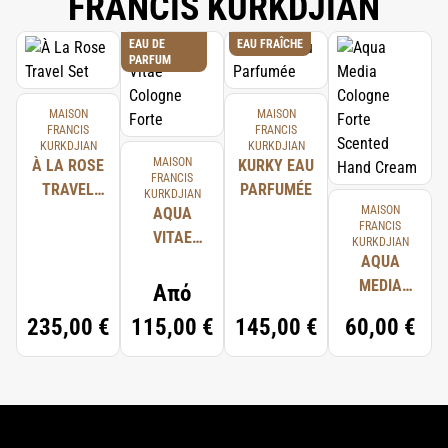
FRANCIS KURKDJIAN
EAU DE
EAU FRAÎCHE
PARFUM
MAISON
MAISON
FRANCIS
FRANCIS
KURKDJIAN
KURKDJIAN
MAISON
À LA ROSE
KURKY EAU
FRANCIS
TRAVEL
PARFUMÉE
KURKDJIAN
MAISON
SET
AQUA
FRANCIS
VITAE
KURKDJIAN
COLOGNE
AQUA
FORTE
MEDIA
Από
COLOGNE
235,00 €
115,00 €
145,00 €
60,00 €
FORTE
SCENTED
HAND
CREAM