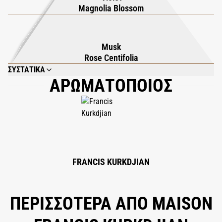
Magnolia Blossom
Musk
Rose Centifolia
ΣΥΣΤΑΤΙΚΑ
ΑΡΩΜΑΤΟΠΟΙΟΣ
TETRAMETHYL ACETYLOCTAHYDRONAPHTHALENES, alpha-ISOMETHYL
IONONE, HYDROXYCITRONELLAL, GERANYL ACETATE, LINALYL ACETATE,
CITRONELLOL, ROSE KETONE-4, EUGENOL, GERANIOL, LINALOOL.
FRANCIS KURKDJIAN
ΠΕΡΙΣΣΟΤΕΡΑ ΑΠΟ MAISON