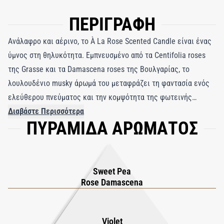
ΠΕΡΙΓΡΑΦΗ
Ανάλαφρο και αέρινο, το À La Rose Scented Candle είναι ένας
ύμνος στη θηλυκότητα. Εμπνευσμένο από τα Centifolia roses
της Grasse και τα Damascena roses της Βουλγαρίας, το
λουλουδένιο musky άρωμά του μεταφράζει τη φαντασία ενός
ελεύθερου πνεύματος και την κομψότητα της φωτεινής
θηλυκότητας σε μια εκλεπτυσμένη ατμόσφαιρα.
Διαβάστε Περισσότερα
ΠΥΡΑΜΙΔΑ ΑΡΩΜΑΤΟΣ
Sweet Pea
Rose Damascena
Violet