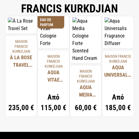
FRANCIS KURKDJIAN
EAU DE
PARFUM
MAISON
FRANCIS
KURKDJIAN
MAISON
MAISON FRANCIS
À LA ROSE
FRANCIS
KURKDJIAN
TRAVEL
KURKDJIAN
AQUA
MAISON
SET
AQUA
UNIVERSALIS
FRANCIS
VITAE
KURKDJIAN
FRAGRANCE
COLOGNE
AQUA
DIFFUSER
FORTE
MEDIA
Από
Από
COLOGNE
235,00 €
115,00 €
60,00 €
185,00 €
FORTE
SCENTED
HAND
CREAM