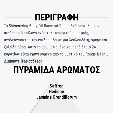
ΠΕΡΙΓΡΑΦΗ
Το Shimmering Body Oil Baccarat Rouge 540 αποτελεί τον
αισθησιακό επίλογο ενός τελετουργικού ομορφιάς,
αναδεικνύοντας την επιδερμίδα με μια λουλουδάτη, αμπρέ και
ξυλώδη αύρα. Αυτό το αρωματισμένο λαμπερό έλαιο 24
καρατίων είναι εμπνευσμένο από το μυστικό του Rouge à l'or,
μια αλχημεία που προκύπτει από την ανάμειξη κρυστάλλου και
Διαβάστε Περισσότερα
ΠΥΡΑΜΙΔΑ ΑΡΩΜΑΤΟΣ
σκόνης χρυσού, αφήνοντας το δέρμα διακριτικά ιριδίζον και
αρωματισμένο.
Saffron
Hedione
Jasmine Grandiflorum