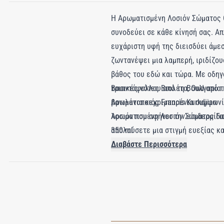
Η Αρωματισμένη Λοσιόν Σώματος O
συνοδεύει σε κάθε κίνησή σας. Α
ευχάριστη υφή της διεισδύει άμε
ζωντανέψει μια λαμπερή, ιριδίζου
βάθος του εδώ και τώρα. Με οδηγ
τριαντάφυλλου από τη Βουλγαρία κ
Βασικές νότες Βιολέτα, Oud από 
βανιλένια κεχριμπαρένια συμφωνία
Αρωματοποιός Francis Kurkdjian
λοσιόν που αφήνει την επιδερμίδα
Αρωματισμένη Λοσιόν Σώματος Για
απολαύσετε μια στιγμή ευεξίας κ
350 ml
δημιουργίες Oud Satin Mood στο 
Διαβάστε Περισσότερα
Στερεό Σαπούνι.