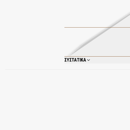
ΣΥΣΤΑΤΙΚΑ
AQUA (WATER); GLYCERIN; PARFUM (F
OLEIFERA SEED OIL; SCLEROTIUM GUM;
ACETATE; CHLORPHENESIN; ALPHA-ISO
SODIUM HYALURONATE; COUMARIN; CIN