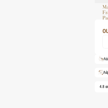
O
Λά
Λά
4.8 α