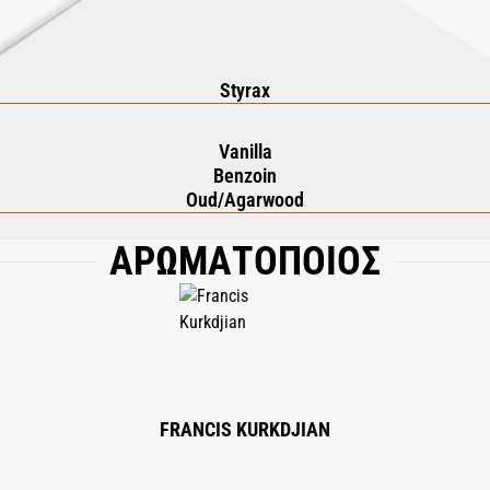
Styrax
Vanilla
Benzoin
Oud/Agarwood
ΑΡΩΜΑΤΟΠΟΙΟΣ
RAGRANCE); BEHENYL ALCOHOL; ARACHIDYL ALCOHOL; PRUNUS AMYGDALUS DU
 BUTYROSPERMUM PARKII (SHEA) BUTTER; ARACHIDYL GLUCOSIDE; 1,2-HEXANE
METHYL IONONE; LINALOOL; SODIUM BENZOATE; CITRONELLOL; ALOE BARBADE
NAMYL ALCOHOL; CITRIC ACID; BENZYL BENZOATE; LIMONENE; TOCOPHEROL.
FRANCIS KURKDJIAN