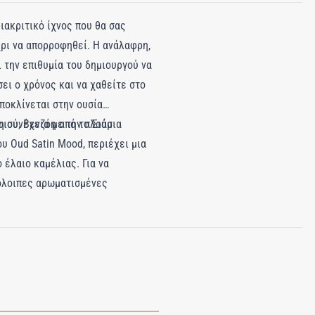
ιακριτικό ίχνος που θα σας
ρι να απορροφηθεί. Η ανάλαφρη,
 την επιθυμία του δημιουργού να
ει ο χρόνος και να χαθείτε στο
ποκλίνεται στην ουσία
η συνέχεια με την πλούσια
ιού, Βενζόη από το Σιάμ
υ Oud Satin Mood, περιέχει μια
 έλαιο καμέλιας. Για να
πόλοιπες αρωματισμένες
λαιο Σώματος, Mist Μαλλιών και