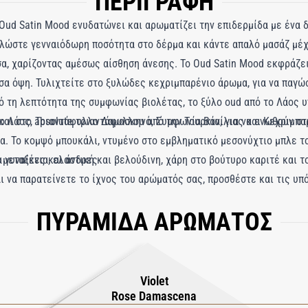
ΠΕΡΙΓΡΑΦΗ
ud Satin Mood ενυδατώνει και αρωματίζει την επιδερμίδα με ένα δ
πλώστε γενναιόδωρη ποσότητα στο δέρμα και κάντε απαλό μασάζ μέχ
σα, χαρίζοντας αμέσως αίσθηση άνεσης. Το Oud Satin Mood εκφράζει
σα όψη. Τυλιχτείτε στο ξυλώδες κεχριμπαρένιο άρωμα, για να παγώσ
ό τη λεπτότητα της συμφωνίας βιολέτας, το ξύλο oud από το Λάος υ
αι στο absolute τριαντάφυλλου από την Τουρκία, για να ενωθούν στ
το Λάος, Τριαντάφυλλο Δαμασκηνό, Συμφωνία Βανίλιας και Κεχριμπαρ
. Το κομψό μπουκάλι, ντυμένο στο εμβληματικό μεσονύχτιο μπλε το
 μεταξένια, ελαστική και βελούδινη, χάρη στο βούτυρο καριτέ και το
 γυναίκες και άνδρες
αι να παρατείνετε το ίχνος του αρώματός σας, προσθέστε και τις υ
τελετουργικό ομορφιάς σας: Gel Καθαρισμού Χεριών και Σώματος, Έ
ΠΥΡΑΜΙΔΑ ΑΡΩΜΑΤΟΣ
Violet
Rose Damascena