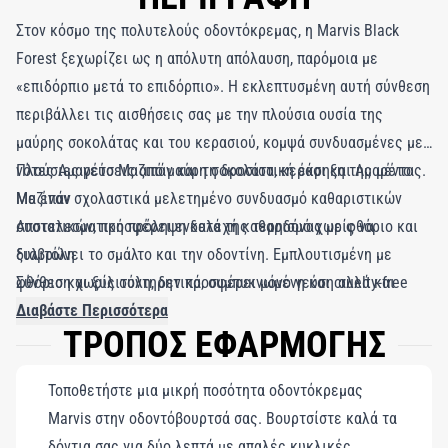
Στον κόσμο της πολυτελούς οδοντόκρεμας, η Marvis Black
Forest ξεχωρίζει ως η απόλυτη απόλαυση, παρόμοια με
«επιδόρπιο μετά το επιδόρπιο». Η εκλεπτυσμένη αυτή σύνθεση
περιβάλλει τις αισθήσεις σας με την πλούσια ουσία της
μαύρης σοκολάτας και του κερασιού, κομψά συνδυασμένες με
νότες Αμαρέτο Μαζιπάν και τη δροσιστική έκρηξη της μέντας.
Πλούσιες γεύσεις από μαύρη σοκολάτα, κεράσι και Αμαρέτο
Με έναν σχολαστικά μελετημένο συνδυασμό καθαριστικών
Μαζιπάν
συστατικών, προσφέρει ενδελεχή καθαρισμό χωρίς να
Αποτελεσματική πρόληψη κατά της τερηδόνας με φθόριο και
διαβρώνει το σμάλτο και την οδοντίνη. Εμπλουτισμένη με
ξυλιτόλη
φθόριο και ξυλιτόλη, δεν προσφέρει μόνο γεύση αλλά και
Σύνθεση χωρίς συντηρητικά, συμπυκνωμένη και cruelty-free
ενεργή πρόληψη κατά της τερηδόνας και ρύθμιση της
Διαβάστε Περισσότερα
ΤΡΟΠΟΣ ΕΦΑΡΜΟΓΗΣ
στοματικής μικροχλωρίδας. Η Marvis Black Forest διαθέτει
συμπυκνωμένη σύνθεση χωρίς συντηρητικά και χωρίς ζωικά
Τοποθετήστε μια μικρή ποσότητα οδοντόκρεμας
συστατικά, προσφέροντας μια έντονα απολαυστική εμπειρία
Marvis στην οδοντόβουρτσά σας. Βουρτσίστε καλά τα
που μετατρέπει την καθημερινή στοματική υγιεινή σε
δόντια σας για δύο λεπτά με απαλές κυκλικές