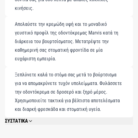
απόλαυση υψηλού επιπέδου.
κινήσεις.
Απολαύστε την κρεμώδη υφή και το μοναδικό
γευστικό προφίλ της οδοντόκρεμας Marvis κατά τη
διάρκεια του βουρτσίσματος. Μετατρέψτε την
καθημερινή σας στοματική φροντίδα σε μία
ευχάριστη εμπειρία.
Ξεπλύνετε καλά το στόμα σας μετά το βούρτσισμα
για να απομακρύνετε τυχόν υπολείμματα. Φυλάσσετε
την οδοντόκρεμα σε δροσερό και ξηρό μέρος.
Χρησιμοποιείτε τακτικά για βέλτιστα αποτελέσματα
και διαρκή φρεσκάδα και στοματική υγεία.
ΣΥΣΤΑΤΙΚΑ
CALCIUM CARBONATE, GLYCERIN, AQUA (WATER/EAU), HYDRATED SILICA,
AROMA (FLAVOR), XYLITOL, CELLULOSE GUM, SODIUM LAURYL SULFATE,