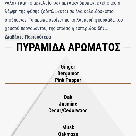
γαλήνη και το μεγαλείο των αρχαίων δρυμών, εκεί όπου η
λάμψη της φύσης ξεδιπλώνεται σε ένα καλειδοσκόπιο
αισθήσεων. Το άρωμα ανοίγει με τη λαμπερή φρεσκάδα του
χρυσού περγαμόντου, της οποίας η εσπεριδοειδής
φωτεινότητα φιλτράρεται σαν ηλιαχτίδα μέσα από τον θόλο
Διαβάστε Περισσότερα
ΠΥΡΑΜΙΔΑ ΑΡΩΜΑΤΟΣ
των ευγενών βελανιδιών. Το φρεσκοκομμένο τζίντζερ
προσθέτει μια παιχνιδιάρικη ζωντάνια, ενώ το ροζ πιπέρι
εισάγει μια γοητευτική, πικάντικη θερμότητα. Στην καρδιά του,
Ginger
υπνωτικές νότες λουλουδιών πλέκονται αρμονικά με γήινο
Bergamot
πατσουλί και την αισθησιακή κομψότητα του λάβδανου,
Pink Pepper
δημιουργώντας ένα βαθιά καθηλωτικό άρωμα. Η κρεμώδης
βανίλια χαρίζει μια απαλή πινελιά, δένοντας αβίαστα με μια
Oak
Jasmine
βάση από ανθεκτική δρύινη βρύα και amberwood μεγάλης
Cedar/Cedarwood
διάρκειας. Το amberwood λειτουργεί σαν ένας ανακλαστικός
πολύτιμος λίθος, παραπέμποντας στη γαλήνια, ανατολίτικη
Musk
ατμόσφαιρα ενός βενετσιάνικου κήπου. Το
Quercia Parfum
Oakmoss