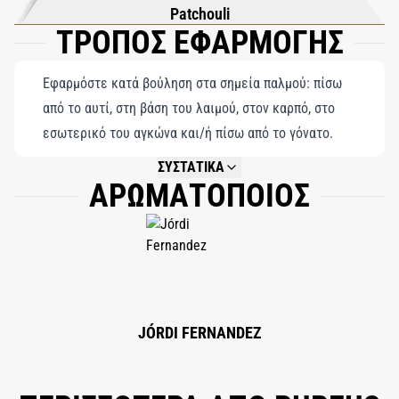
είναι ένα ονειρικό ταξίδι στην απέραντη ομορφιά της φύσης,
Patchouli
ΤΡΟΠΟΣ ΕΦΑΡΜΟΓΗΣ
μια αρμονική ισορροπία φρεσκάδας, ζεστασιάς και
διαχρονικής κομψότητας.
Εφαρμόστε κατά βούληση στα σημεία παλμού: πίσω
από το αυτί, στη βάση του λαιμού, στον καρπό, στο
εσωτερικό του αγκώνα και/ή πίσω από το γόνατο.
ΣΥΣΤΑΤΙΚΑ
ΑΡΩΜΑΤΟΠΟΙΟΣ
NOT AVAILABLE.
JÓRDI FERNANDEZ