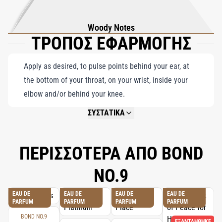
τις γαλήνιες, πράσινες αποδράσεις της. Με τον μοναδικό του
συνδυασμό φρεσκάδας και φινέτσας, το άρωμα αυτό αποτελεί
Woody Notes
ΤΡΟΠΟΣ ΕΦΑΡΜΟΓΗΣ
μια διαχρονική ωδή στο μεγαλείο της Νέας Υόρκης
Apply as desired, to pulse points behind your ear, at
the bottom of your throat, on your wrist, inside your
elbow and/or behind your knee.
ΣΥΣΤΑΤΙΚΑ
NOT AVAILABLE.
ΠΕΡΙΣΣΟΤΕΡΑ ΑΠΟ BOND
NO.9
EAU DE
EAU DE
EAU DE
EAU DE
PARFUM
PARFUM
PARFUM
PARFUM
BOND NO.9
ΕΞΑΝΤΛΉΘΗΚΕ