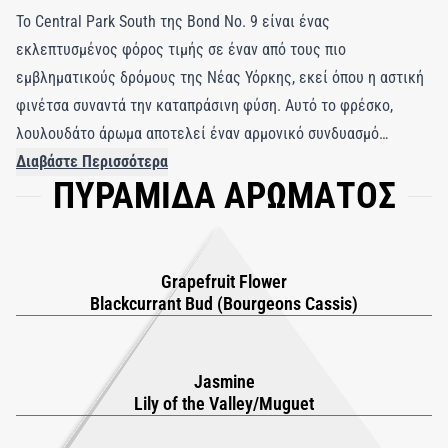
Το Central Park South της Bond No. 9 είναι ένας
εκλεπτυσμένος φόρος τιμής σε έναν από τους πιο
εμβληματικούς δρόμους της Νέας Υόρκης, εκεί όπου η αστική
φινέτσα συναντά την καταπράσινη φύση. Αυτό το φρέσκο,
λουλουδάτο άρωμα αποτελεί έναν αρμονικό συνδυασμό
ζωηρής φρεσκάδας και διαχρονικής κομψότητας. Ανοίγει με
Διαβάστε Περισσότερα
ΠΥΡΑΜΙΔΑ ΑΡΩΜΑΤΟΣ
φωτεινές, αναζωογονητικές νότες από άνθη γκρέιπφρουτ και
μπουμπούκια φραγκοστάφυλου, που παραπέμπουν στη δροσερή
αύρα ενός ανοιξιάτικου πρωινού. Η καρδιά ανθίζει με τη
συναρπαστική συνύπαρξη γιασεμιού και κρίνου της κοιλάδας,
Grapefruit Flower
προσφέροντας ένα λεπτό αλλά σαγηνευτικό λουλουδένιο
Blackcurrant Bud (Bourgeons Cassis)
αγκάλιασμα. Στη βάση αναδύονται κλασικές ξυλώδεις νότες,
που προσδίδουν βάθος και μια απαλή, διαρκή ζεστασιά στη
Jasmine
σύνθεση. Το Central Park South ενσαρκώνει απόλυτα τη
Lily of the Valley/Muguet
σύγχρονη κομψότητα, ιδανικό για όσους αναζητούν ένα άρωμα
που αποτυπώνει τόσο τη δυναμική ενέργεια της πόλης όσο και