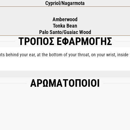
Cypriol/Nagarmota
Amberwood
Tonka Bean
Palo Santo/Guaiac Wood
ΤΡΟΠΟΣ ΕΦΑΡΜΟΓΗΣ
nts behind your ear, at the bottom of your throat, on your wrist, insid
ΑΡΩΜΑΤΟΠΟΙΟΙ
, AQUA (WATER), COUMARIN, EUGENOL, LINALOOL, LIMONENE, BENZYL BENZO
FARNESOL, BENZYL ALCOHOL, CINNAMYL ALCOHOL.