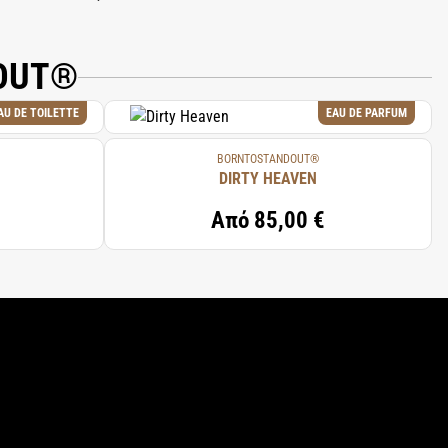
DOUT®
AU DE TOILETTE
EAU DE PARFUM
BORNTOSTANDOUT®
DIRTY HEAVEN
Από
85,00 €