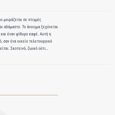
ου μοιράζεται σε στιγμές
αι αδάμαστο. Το άνοιγμα ξεχύνεται
 και έναν ψίθυρο καφέ. Αυτή η
, σαν ένα οικείο τελετουργικό
ίται. Σκοτεινό, ζωικό ούτι
του μαύρου τσαγιού. Η δερμάτινη
 το αμμπερόξυλο, το απόλυτο
μένο και αξέχαστο, σαν ένα