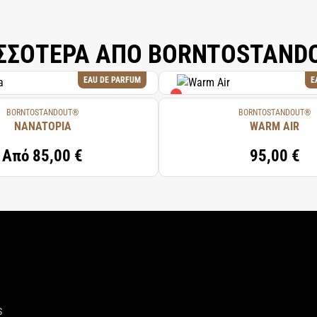
ΣΣΟΤΕΡΑ ΑΠΟ BORNTOSTAN
EAU DE PARFUM
E
BORNTOSTANDOUT®
BORNTOSTANDOUT®
NANATOPIA
WARM AIR
Από
85,00 €
95,00 €
S