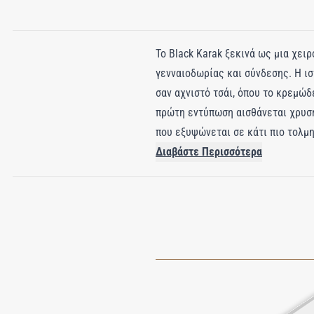
Το Black Karak ξεκινά ως μια χει
γενναιοδωρίας και σύνδεσης. Η ισ
σαν αχνιστό τσάι, όπου το κρεμώδ
πρώτη εντύπωση αισθάνεται χρυσή 
που εξυψώνεται σε κάτι πιο τολμη
υψώνεται μέσα από την καρδιά, τυ
Διαβάστε Περισσότερα
ζεστασιά και το πικάντικο δέρμα 
σπόρος τόνκα και το γκουαϊακόξυλ
φλιτζάνι ζεστασιάς που καίει πολ