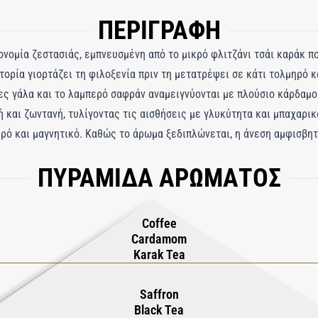
ΠΕΡΙΓΡΑΦΗ
ρονομία ζεστασιάς, εμπνευσμένη από το μικρό φλιτζάνι τσάι καράκ π
τορία γιορτάζει τη φιλοξενία πριν τη μετατρέψει σε κάτι τολμηρό κ
ες γάλα και το λαμπερό σαφράν αναμειγνύονται με πλούσιο κάρδαμο
και ζωντανή, τυλίγοντας τις αισθήσεις με γλυκύτητα και μπαχαρικό
ρό και μαγνητικό. Καθώς το άρωμα ξεδιπλώνεται, η άνεση αμφισβητε
λιγμένο σε καπνιστή κυπρίλιο και βαθαίνει από τη γήινη απόχρωση 
ΠΥΡΑΜΙΔΑ ΑΡΩΜΑΤΟΣ
μεταμορφώνουν τη γλύκα σε κάτι κολλώδες και εθιστικό. Στη βάση,
ο σιγοκαίουν, αφήνοντας ένα ίχνος που αισθάνεται άγριο, παρατετα
ύ μετά το ξεθώριασμα της τελευταίας γουλιάς.
Coffee
Cardamom
Karak Tea
Saffron
Black Tea