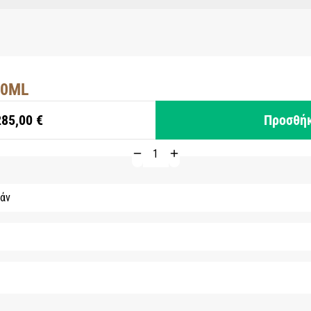
50ML
285,00 €
Προσθή
άν