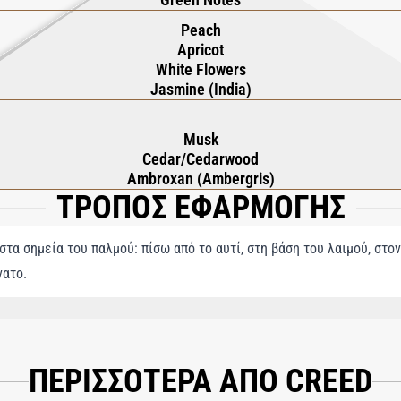
Peach
Apricot
White Flowers
Jasmine (India)
Musk
Cedar/Cedarwood
Ambroxan (Ambergris)
ΤΡΟΠΟΣ ΕΦΑΡΜΟΓΗΣ
τα σημεία του παλμού: πίσω από το αυτί, στη βάση του λαιμού, στο
νατο.
E), AQUA (WATER), LIMONENE, LINALOOL, HEXYL CINNAMAL, CITRONELLOL, 
NZYL ALCOHOL, EUGENOL.
ΠΕΡΙΣΣΟΤΕΡΑ ΑΠΟ CREED