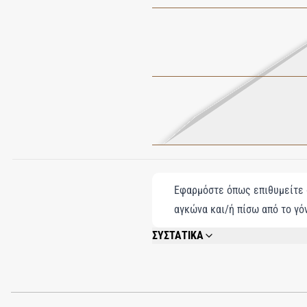
Εφαρμόστε όπως επιθυμείτε σ
αγκώνα και/ή πίσω από το γό
ΣΥΣΤΑΤΙΚΑ
ALCOOL (ALCOHOL), PARFUM (FRAGRANC
HYDROXYCITRONELLAL, GERANIOL, BE