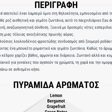
ΠΕΡΙΓΡΑΦΗ
eed αποτελεί έναν λαμπερό ύμνο στη θηλυκότητα, εμπνευσμένο από τ
Με ροζ αισθητική και γεμάτο ζωντάνια, αυτό το παιχνιδιάρικο Eau 
εινή, αναζωογονητική σύνθεση. Ξεκινά με δροσερές νότες εσπεριδοε
η μιας τέλειας ανοιξιάτικης πρωινής αύρας.
πλούσιος λουλουδένιος-φρουτώδης συνδυασμός από ζουμερό ροδάκι
γώντας ένα μπουκέτο ρομαντικό και γεμάτο ζωντάνια. Καθώς το άρωμ
 κέδρου χαρίζει βάθος, αρμονία και διάρκεια. Ζωντανό αλλά και κομψ
δανικό για γυναίκες που αγαπούν τα χρώματα, τη χαρά και την ομορ
πάνω σε ανθισμένο κήπο.
ΠΥΡΑΜΙΔΑ ΑΡΩΜΑΤΟΣ
Lemon
Bergamot
Grapefruit
Green Notes