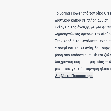
Το Spring Flower από τον οίκο Cr
μυστικού κήπου σε πλήρη άνθιση. 
ενέργεια της άνοιξης με μια φωτ
δημιουργώντας αμέσως την αίσθησ
Στην καρδιά του αναδύεται ένας 
γιασεμί και λευκά άνθη, δημιουρ
βάση από ambroxan, musk και ξύλο
διαχρονική έκφραση γοητείας — ι
μένει σαν γλυκιά ανάμνηση ήλιου 
Διαβάστε Περισσότερα