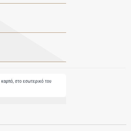
ν καρπό, στο εσωτερικό του
CITRAL, BENZYL BENZOATE,