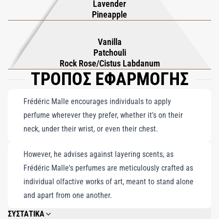
Lavender
διαρκεί. Ωστόσο, αυτό που το κάνει να ξεχωρίζει είναι οι
Pineapple
απροσδόκητες νότες ανανά και μανταρινιού, που προσθέτουν
μια ζωντανή, παιχνιδιάρικη πινελιά σε αυτή την πολυτελή
Vanilla
σύνθεση. Όπως ένα άψογα ενορχηστρωμένο μουσικό έργο, το
Patchouli
Music for a While ισορροπεί την εκλέπτυνση με μια νότα
Rock Rose/Cistus Labdanum
ΤΡΟΠΟΣ ΕΦΑΡΜΟΓΗΣ
έκπληξης, δημιουργώντας ένα άρωμα τόσο αξέχαστο όσο και η
γυναίκα που το φορά.
Frédéric Malle encourages individuals to apply
perfume wherever they prefer, whether it's on their
neck, under their wrist, or even their chest.
However, he advises against layering scents, as
Frédéric Malle's perfumes are meticulously crafted as
individual olfactive works of art, meant to stand alone
and apart from one another.
ΣΥΣΤΑΤΙΚΑ