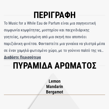
ΠΕΡΙΓΡΑΦΗ
Το Music for a While Eau de Parfum είναι μια σαγηνευτική
συμφωνία κομψότητας, μυστηρίου και παιχνιδιάρικης
γοητείας, εμπνευσμένη από μια σκηνή που αποπνέει
παριζιάνικη φινέτσα. Φανταστείτε μια γυναίκα να γλιστρά μέσα
σε έναν χαμηλά φωτισμένο χώρο, με το γούνινο παλτό της να
πέφτει απαλά αποκαλύπτοντας την κομψή καμπύλη των ώμων
Διαβάστε Περισσότερα
ΠΥΡΑΜΙΔΑ ΑΡΩΜΑΤΟΣ
της, φωτισμένη από τη ζεστή λάμψη των κεριών. Η παρουσία
της μαγνητίζει τα βλέμματα, αφήνοντας πίσω της μια αίσθηση
μυστηρίου και θαυμασμού. Αυτό το άρωμα αιχμαλωτίζει εκείνη
Lemon
τη στιγμή, ξεκινώντας με μια εκλεπτυσμένη καρδιά λεβάντας
Mandarin
που αποπνέει διαχρονική κομψότητα και αυτοπεποίθηση.
Bergamot
Καθώς εξελίσσεται, η ζεστασιά του πατσουλί, του άμπερ και
της βανίλιας δημιουργεί ένα αισθησιακό αποτύπωμα που