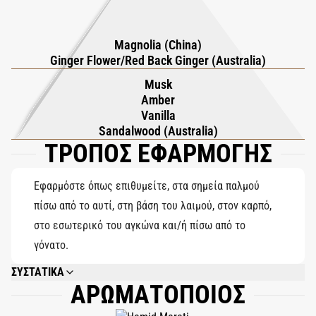
από ένα απαλό, αισθησιακό musk. Δημιουργημένο από τον
αρωματοποιό Hamid Merati-Kashani, αυτό το άρωμα με
Magnolia (China)
συγκέντρωση 20% σηματοδοτεί την πρώτη χρήση του
Ginger Flower/Red Back Ginger (Australia)
αυστραλιανού red back ginger στην αρωματοποιία. Το Ingenious
Musk
Ginger είναι ένα φωτεινό, ηλιακό άρωμα μεταφέρει, γοητεύει
Amber
και γιορτάζει πραγματικά τη τροπική αφθονία της φύσης.
Vanilla
Sandalwood (Australia)
ΤΡΟΠΟΣ ΕΦΑΡΜΟΓΗΣ
Εφαρμόστε όπως επιθυμείτε, στα σημεία παλμού
πίσω από το αυτί, στη βάση του λαιμού, στον καρπό,
στο εσωτερικό του αγκώνα και/ή πίσω από το
γόνατο.
ΣΥΣΤΑΤΙΚΑ
ΑΡΩΜΑΤΟΠΟΙΟΣ
ALCOHOL DENAT., PARFUM (FRAGRANCE), AQUA (WATER), ETHYLHEXYL
METHOXYCINNAMATE, ETHYLHEXYL SALICYLATE, BUTYL