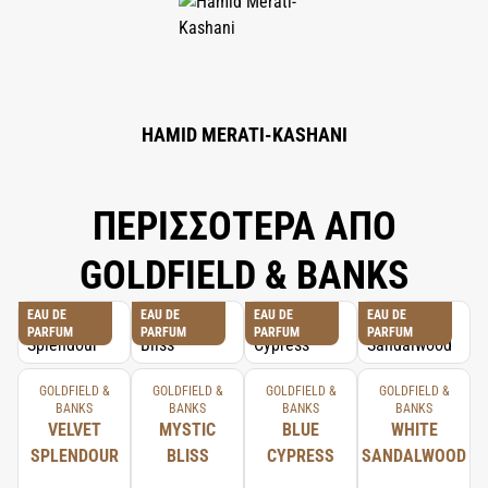
METHOXYDIBENZOYLMETHANE, COUMARIN, LINALOOL, LIMONENE,
CITRAL, GERANIOL, METHYL 2-OCTYNOATE, CITRONELLOL, FARNESOL,
EUGENOL, ALPHA-ISOMETHYL IONONE, CI 19140 (YELLOW 5), CI 17200
(RED 33).
HAMID MERATI-KASHANI
ΠΕΡΙΣΣΟΤΕΡΑ ΑΠΟ
GOLDFIELD & BANKS
EAU DE
EAU DE
EAU DE
EAU DE
PARFUM
PARFUM
PARFUM
PARFUM
GOLDFIELD &
GOLDFIELD &
GOLDFIELD &
GOLDFIELD &
BANKS
BANKS
BANKS
BANKS
VELVET
MYSTIC
BLUE
WHITE
SPLENDOUR
BLISS
CYPRESS
SANDALWOOD