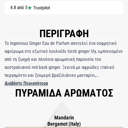
4.8 από 5
ΠΕΡΙΓΡΑΦΗ
Το Ingenious Ginger Eau de Parfum αποτελεί ένα οσφρητικό
αφιέρωμα στο εξωτικό λουλούδι torch ginger lily, εμπνευσμένο
από τη ζωηρή και πλούσια αρωματική παρουσία του
αυστραλιανού red back ginger. Ξεκινά με αφρώδες ιταλικό
περγαμόντο και ζουμερό βραζιλιάνικο μανταρίνι,
απελευθερώνοντας ένταση και φρεσκάδα, προτού εξελιχθεί
Διαβάστε Περισσότερα
ΠΥΡΑΜΙΔΑ ΑΡΩΜΑΤΟΣ
στη ζωηρή, αναβράζουσα ζεστασιά μιας συμφωνίας λουλουδιού
τζίντζερ. Η μανόλια προσθέτει μια φωτεινή, λουλουδάτη
κομψότητα, που εναρμονίζεται με μια απαλή, κρεμώδη νότα
βανίλιας. Το κεχριμπάρι και το αυστραλιανό σανταλόξυλο
Mandarin
δημιουργούν μια ζεστή, αγκαλιαστική βάση, εξισορροπημένη
Bergamot (Italy)