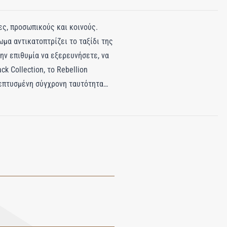
ες, προσωπικούς και κοινούς.
ωμα αντικατοπτρίζει το ταξίδι της
την επιθυμία να εξερευνήσετε, να
k Collection, το Rebellion
λεπτυσμένη σύγχρονη ταυτότητα
ργαμόντο και ξύσμα λεμονιού -
το κυπαρίσσι χαρίζει έντονη
α. Η βάση αποκαλύπτει μια
ή λάμψη του γκρίζου
ά είναι η νύχτα, τόσο πιο λαμπρά