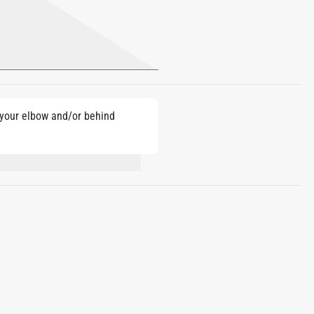
e your elbow and/or behind
IN, GERANIOL, LINALOOL. 80% VOL