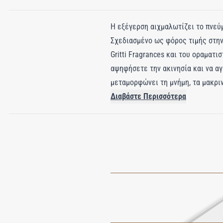
Η εξέγερση αιχμαλωτίζει το πνεύ
Σχεδιασμένο ως φόρος τιμής στην 
Gritti Fragrances και του οραματι
αψηφήσετε την ακινησία και να αγ
μεταμορφώνει τη μνήμη, τα μακρι
που χαρακτηρίζεται από ένταση κα
Διαβάστε Περισσότερα
φωτεινή, αναζωογονητική και άμεσ
πρασινάδα, το shiso προσθέτει ζ
αντίθεση γείωσης: ο βαθύς, γήιν
κεχριμπαριού. Σκοτεινό και φωτειν
αποκαλύπτονται τα αστέρια.