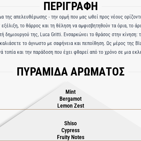
ΠΕΡΙΓΡΑΦΗ
μα της απελευθέρωσης - την ορμή που μας ωθεί προς νέους ορίζοντ
εξέλιξη, το θάρρος και τη θέληση να αμφισβητηθούν τα όρια, το άρ
στή δημιουργού της, Luca Gritti. Ενσαρκώνει το θράσος στην κίνηση: 
καλιάσετε το άγνωστο με σαφήνεια και πεποίθηση. Ως μέρος της Blac
νά τοπία και την παράδοση που έχει φθαρεί από το χρόνο σε μια εκ
ι σκοπό. Η σύνθεση ανοίγει με μια ηλεκτρική έκρηξη από μέντα, πε
ΠΥΡΑΜΙΔΑ ΑΡΩΜΑΤΟΣ
η. Αυτή η ενέργεια ρέει σε μια αρωματική-φρουτώδη καρδιά, όπου 
ωηρό φυτικό ανάγλυφο και οι νότες φρούτων δίνουν τραγανή χυμότητ
ος πλούτος του πατσουλί συνυφασμένος με βρύα δρυός και την ορυκτ
Mint
ό ταυτόχρονα, το Rebellion αντανακλά την αλήθεια ότι όσο πιο βαθι
Bergamot
Lemon Zest
Shiso
Cypress
Fruity Notes