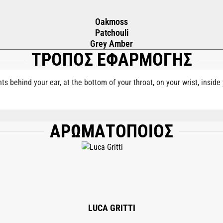
Oakmoss
Patchouli
Grey Amber
ΤΡΟΠΟΣ ΕΦΑΡΜΟΓΗΣ
nts behind your ear, at the bottom of your throat, on your wrist, insid
ΑΡΩΜΑΤΟΠΟΙΟΣ
NCE), LIMONENE, ALPHA-ISOMETHYL IONONE, CITRAL, CITRONELLOL, COUMAR
LUCA GRITTI