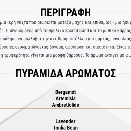
ΠΕΡΙΓΡΑΦΗ
 μια ιερή νύχτα που αιωρείται μεταξύ μάχης και επιθυμίας - μια ήσ
ής. Εμπνευσμένος από το θρυλικό Sacred Band και το μυθικό θάρρο
σπάθησε να συλλάβει την αντίθεση μετάλλου και σάρκας, πανοπλίας
ύρουπο, ενσωματώνοντας δύναμη, αφοσίωση και οικειότητα. Είναι τ
υ η τρυφερότητα γίνεται μια μορφή θάρρους. Το άρωμα ανοίγει με 
 φυτική αρτεμισία και λαμπερό περγαμόντο, σαν δροσερός αέρας πά
ΠΥΡΑΜΙΔΑ ΑΡΩΜΑΤΟΣ
ειδίου αναμειγνύεται με λεβάντα και σπόρο Τόνκα, δημιουργώντας 
θησιακή. Η βάση αποκαλύπτει μια διαρκή αγκαλιά μουσκενόνε, πατσο
οπάτι που μοιάζει με δέρμα που είναι παρήγορο αλλά και πολύ οικ
Bergamot
Artemisia
Ambrettolide
Lavender
Tonka Bean