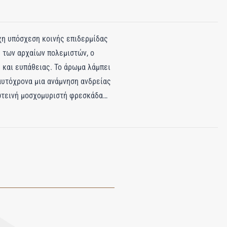
υχη υπόσχεση κοινής επιδερμίδας
ς των αρχαίων πολεμιστών, ο
 και ευπάθειας. Το άρωμα λάμπει
αυτόχρονα μια ανάμνηση ανδρείας
φωτεινή μοσχομυριστή φρεσκάδα
νω από την ηλιόλουστη πέτρα.
μια αρωματική ζεστασιά που
υλί και κρεμώδους σανταλόξυλου,
είο—ήσυχα πυρακτωμένο, σαν όρκο