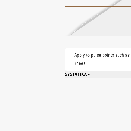
Apply to pulse points such as 
knees.
ΣΥΣΤΑΤΙΚΑ
ALCOHOL DENAT., PARFUM (FRAGRANCE
METHOXYDIBENZOYLMETHANE, HEXAME
LINALYL ACETATE, JUNIPERUS VIRGINI
CARYOPHYLLENE, PINENE, CAMPHOR, T
TERPINOLENE, BENZYL CINNAMATE.