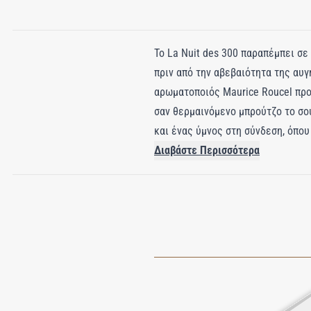
Το La Nuit des 300 παραπέμπει σε
πριν από την αβεβαιότητα της αυγ
αρωματοποιός Maurice Roucel προ
σαν θερμαινόμενο μπρούτζο το σο
και ένας ύμνος στη σύνδεση, όπο
από αμπρετολίδη, ακονισμένη από
Διαβάστε Περισσότερα
Στην καρδιά του, ο μόσχος αμβροξ
αισθάνεται καθαρή και βαθιά αισ
σχηματίζοντας ένα μαγνητικό μον
που ψιθυρίζεται στο σκοτάδι.