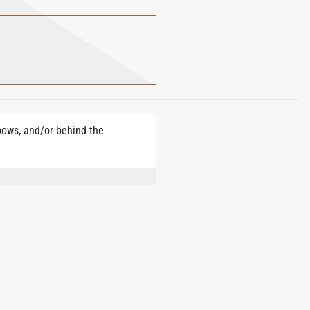
lbows, and/or behind the
E, BUTYL
ONELLOL, POGOSTEMON CABLIN OIL,
TRACT, COUMARIN, BETA-
XYL CINNAMAL, EUGENOL,