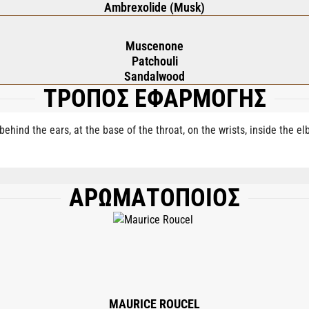
Ambrexolide (Musk)
Muscenone
Patchouli
Sandalwood
ΤΡΟΠΟΣ ΕΦΑΡΜΟΓΗΣ
behind the ears, at the base of the throat, on the wrists, inside the e
ΑΡΩΜΑΤΟΠΟΙΟΣ
), AQUA (WATER), ETHYLHEXYL METHOXYCINNAMATE, ETHYLHEXYL SALICYLAT
THYLINDANOPYRAN, TETRAMETHYL ACETYLOCTAHYDRONAPHTHALENES, CITR
ANA OIL, VANILLIN, LINALOOL, ALPHA-ISOMETHYL IONONE, LAVANDULA OIL/EX
ERPINEOL, BENZYL BENZOATE, GERANYL ACETATE, GERANIOL, LIMONENE, HE
MAURICE ROUCEL