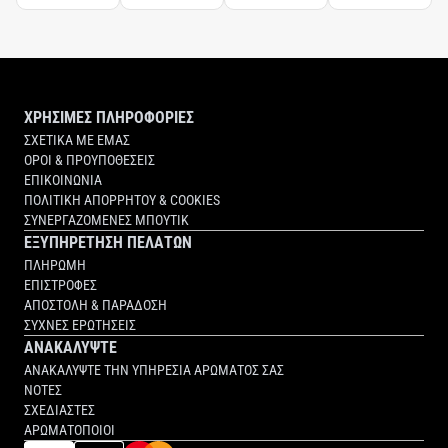
BUTETH-26, PEG-40 HYDROGENATED CASTOR OIL, ALCOHOL DENAT.,
SODIUM HYDROXIDE, CITRIC ACID, PARFUM (FRAGRANCE), LIMONENE,
LINALOOL, HYDROXYCITRONELLAL, CITRONELLOL, GERANIOL, DISODIUM
EDTA, BHT, PHENOXYETHANOL, SODIUM BENZOATE, BENZOIC ACID,
POTASSIUM SORBATE.
ΧΡΗΣΙΜΕΣ ΠΛΗΡΟΦΟΡΙΕΣ
ΣΧΕΤΙΚΑ ΜΕ ΕΜΑΣ
ΟΡΟΙ & ΠΡΟΥΠΟΘΕΣΕΙΣ
ΕΠΙΚΟΙΝΩΝΙΑ
ΠΟΛΙΤΙΚΗ ΑΠΟΡΡΗΤΟΥ & COOKIES
ΣΥΝΕΡΓΑΖΟΜΕΝΕΣ ΜΠΟΥΤΙΚ
ΕΞΥΠΗΡΕΤΗΣΗ ΠΕΛΑΤΩΝ
ΠΛΗΡΩΜΗ
ΕΠΙΣΤΡΟΦΕΣ
ΑΠΟΣΤΟΛΗ & ΠΑΡΑΔΟΣΗ
ΣΥΧΝΕΣ ΕΡΩΤΗΣΕΙΣ
ΑΝΑΚΑΛΥΨΤΕ
ΑΝΑΚΑΛΥΨΤΕ ΤΗΝ ΥΠΗΡΕΣΙΑ ΑΡΩΜΑΤΟΣ ΣΑΣ
ΝΟΤΕΣ
ΣΧΕΔΙΑΣΤΕΣ
ΑΡΩΜΑΤΟΠΟΙΟΙ