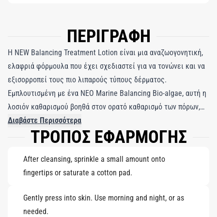
ΠΕΡΙΓΡΑΦΗ
Η NEW Balancing Treatment Lotion είναι μια αναζωογονητική,
ελαφριά φόρμουλα που έχει σχεδιαστεί για να τονώνει και να
εξισορροπεί τους πιο λιπαρούς τύπους δέρματος.
Εμπλουτισμένη με ένα ΝΕΟ Marine Balancing Bio-algae, αυτή η
λοσιόν καθαρισμού βοηθά στον ορατό καθαρισμό των πόρων,
στον έλεγχο της περίσσειας λιπαρότητας και στη μείωση της
Διαβάστε Περισσότερα
ΤΡΟΠΟΣ ΕΦΑΡΜΟΓΗΣ
λάμψης, ενώ διατηρεί την απαραίτητη ενυδάτωση του
δέρματος. Με συνεχή χρήση, το δέρμα φαίνεται πιο καθαρό,
After cleansing, sprinkle a small amount onto
πιο φρέσκο ​​και πιο ομοιόμορφο. Απαλή αλλά αποτελεσματική,
fingertips or saturate a cotton pad.
η λοσιόν βελτιώνει την όψη της υφής του δέρματος και τις
λεπτές γραμμές ενώ προάγει μια πιο λεία, πιο εκλεπτυσμένη
Gently press into skin. Use morning and night, or as
επιδερμίδα. Δοκιμασμένο σε όλους τους τόνους δέρματος,
needed.
υποστηρίζει ισορροπημένο δέρμα με υγιή όψη χωρίς