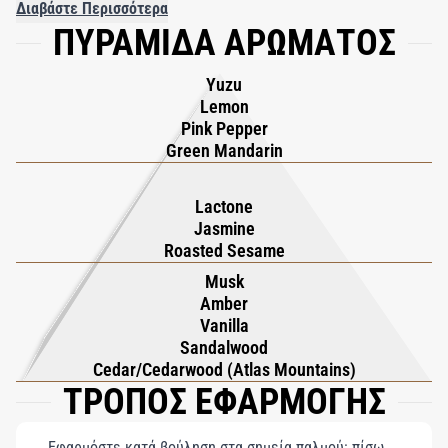
ταυτόχρονα λαχταριστό και εκλεπτυσμένο.
Διαβάστε Περισσότερα
ΠΥΡΑΜΙΔΑ ΑΡΩΜΑΤΟΣ
Yuzu
Lemon
Pink Pepper
Green Mandarin
Lactone
Jasmine
Roasted Sesame
Musk
Amber
Vanilla
Sandalwood
Cedar/Cedarwood (Atlas Mountains)
ΤΡΟΠΟΣ ΕΦΑΡΜΟΓΗΣ
Εφαρμόστε κατά βούληση στα σημεία παλμού: πίσω