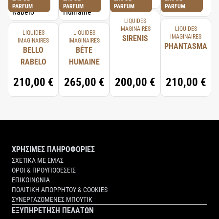
PARFUM
PARFUM
PARFUM
PARFUM
LIQUIDES
IMAGINAIRES
LIQUIDES
LIQUIDES
LIQUIDES
IMAGINAIRES
SIRENIS
IMAGINAIRES
IMAGINAIRES
PHANTASMA
BELLO
BÊTE
RABELO
HUMAINE
210,00 €
265,00 €
200,00 €
210,00 €
ΧΡΗΣΙΜΕΣ ΠΛΗΡΟΦΟΡΙΕΣ
ΣΧΕΤΙΚΑ ΜΕ ΕΜΑΣ
ΟΡΟΙ & ΠΡΟΥΠΟΘΕΣΕΙΣ
ΕΠΙΚΟΙΝΩΝΙΑ
ΠΟΛΙΤΙΚΗ ΑΠΟΡΡΗΤΟΥ & COOKIES
ΣΥΝΕΡΓΑΖΟΜΕΝΕΣ ΜΠΟΥΤΙΚ
ΕΞΥΠΗΡΕΤΗΣΗ ΠΕΛΑΤΩΝ