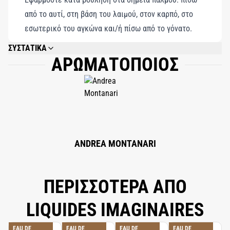
από το αυτί, στη βάση του λαιμού, στον καρπό, στο
εσωτερικό του αγκώνα και/ή πίσω από το γόνατο.
ΣΥΣΤΑΤΙΚΑ
ΑΡΩΜΑΤΟΠΟΙΟΣ
ALCOHOL DENAT., AQUA (WATER), PARFUM (FRAGRANCE), LIMONENE,
CITRUS LIMON PEEL OIL, TETRAMETHYL
ACETYLOCTAHYDRONAPHTHALENES, PINENE, VANILLIN, ETHYLHEXYL
SALICYLATE, SANTALUM ALBUM OIL, CITRAL, SANTALOL, BUTYL
METHOXYDIBENZOYLMETHANE, COUMARIN, TERPINEOL, GERANYL
ACETATE, LINALOOL, TERPINOLENE, TRIS
(TETRAMETHYLHYDROXYPIPERIDINOL) CITRATE, BETA-CARYOPHYLLENE,
ALPHA-TERPINENE, GERANIOL, JASMINE OIL/EXTRACT, CITRONELLOL,
LINALYL ACETATE.
ANDREA MONTANARI
ΠΕΡΙΣΣΟΤΕΡΑ ΑΠΟ
LIQUIDES IMAGINAIRES
EAU DE
EAU DE
EAU DE
EAU DE