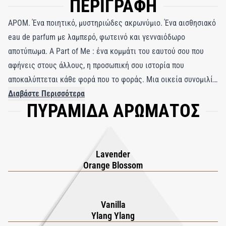
ΠΕΡΙΓΡΑΦΗ
APOM. Ένα ποιητικό, μυστηριώδες ακρωνύμιο. Ένα αισθησιακό
eau de parfum με λαμπερό, φωτεινό και γενναιόδωρο
αποτύπωμα. A Part of Me : ένα κομμάτι του εαυτού σου που
αφήνεις στους άλλους, η προσωπική σου ιστορία που
αποκαλύπτεται κάθε φορά που το φοράς. Μια οικεία συνομιλία
ανάμεσα στο άρωμα και την επιδερμίδα, όπου οι νότες
Διαβάστε Περισσότερα
ΠΥΡΑΜΙΔΑ ΑΡΩΜΑΤΟΣ
ζωντανεύουν. Ένα λουλουδάτο, αρωματικό και ανατολίτικο
άρωμα, το APOM αποκαλύπτει μια αμέσως αναγνωρίσιμη
υπογραφή. Οι φωτεινές νότες κορυφής ανοίγουν τον δρόμο σε
μια απαλή, λουλουδένια καρδιά – μια επιδέξια ισορροπία
Lavender
ανάμεσα σε εκρηκτική λεβάντα και εθιστικά πλούσιο άνθος
Orange Blossom
πορτοκαλιάς, τυλιγμένα σε ένα ζεστό και αέρινο ίχνος. Το
ylang-ylang προσδίδει ηλιόλουστους τόνους στη βανίλια, η
Vanilla
οποία αναπτύσσεται στη γλυκιά αγκαλιά λευκών μόσχων. Ένα
Ylang Ylang
οικείο άρωμα που αγκαλιάζει τις καμπύλες του σώματος και