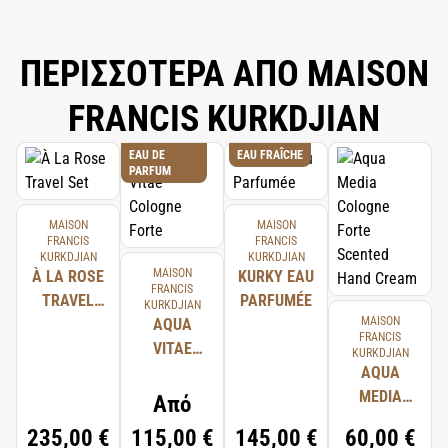
ΠΕΡΙΣΣΟΤΕΡΑ ΑΠΟ MAISON
FRANCIS KURKDJIAN
EAU DE
EAU FRAÎCHE
PARFUM
MAISON
MAISON
FRANCIS
FRANCIS
KURKDJIAN
KURKDJIAN
MAISON
À LA ROSE
KURKY EAU
FRANCIS
TRAVEL
PARFUMÉE
KURKDJIAN
MAISON
SET
AQUA
FRANCIS
VITAE
KURKDJIAN
COLOGNE
AQUA
FORTE
MEDIA
Από
COLOGNE
235,00 €
115,00 €
145,00 €
60,00 €
FORTE