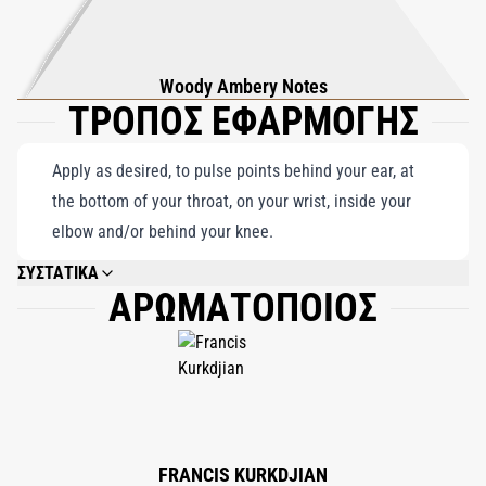
της προσωπικότητας.
Woody Ambery Notes
ΤΡΟΠΟΣ ΕΦΑΡΜΟΓΗΣ
Apply as desired, to pulse points behind your ear, at
the bottom of your throat, on your wrist, inside your
elbow and/or behind your knee.
ΣΥΣΤΑΤΙΚΑ
ΑΡΩΜΑΤΟΠΟΙΟΣ
ALCOHOL; PARFUM (FRAGRANCE); AQUA (WATER); BENZYL SALICYLATE;
LINALOOL; LIMONENE; HYDROXYCITRONELLAL; ALPHA-ISOMETHYL
IONONE; GERANIOL; CITRONELLOL; BUTYL
METHOXYDIBENZOYLMETHANE; DIETHYLAMINO HYDROXYBENZOYL
HEXYL BENZOATE; COUMARIN; CITRAL; BENZYL BENZOATE; BENZYL
ALCOHOL; ISOEUGENOL; FARNESOL; EUGENOL.
FRANCIS KURKDJIAN