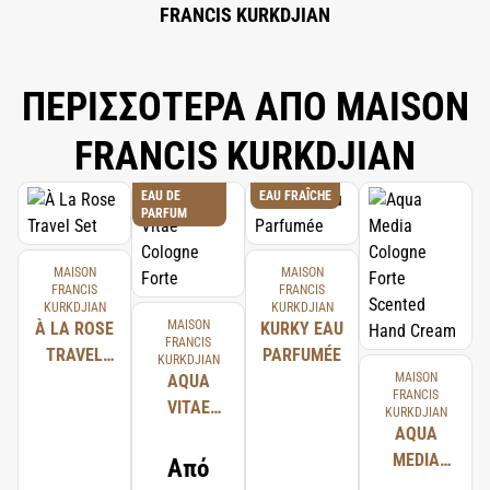
FRANCIS KURKDJIAN
ΠΕΡΙΣΣΟΤΕΡΑ ΑΠΟ MAISON
FRANCIS KURKDJIAN
EAU DE
EAU FRAÎCHE
PARFUM
MAISON
MAISON
FRANCIS
FRANCIS
KURKDJIAN
KURKDJIAN
MAISON
À LA ROSE
KURKY EAU
FRANCIS
TRAVEL
PARFUMÉE
KURKDJIAN
MAISON
SET
AQUA
FRANCIS
VITAE
KURKDJIAN
COLOGNE
AQUA
FORTE
MEDIA
Από
COLOGNE