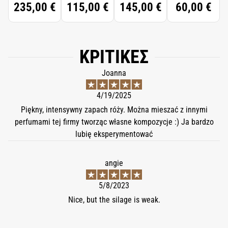
235,00 €
115,00 €
145,00 €
60,00 €
FORTE
SCENTED
HAND
CREAM
ΚΡΙΤΙΚΈΣ
Joanna
4/19/2025
Piękny, intensywny zapach róży. Można mieszać z innymi
perfumami tej firmy tworząc własne kompozycje :) Ja bardzo
lubię eksperymentować
angie
5/8/2023
Nice, but the silage is weak.