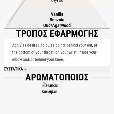
Vanilla
Benzoin
Oud/Agarwood
ΤΡΟΠΟΣ ΕΦΑΡΜΟΓΗΣ
Apply as desired, to pulse points behind your ear, at
the bottom of your throat, on your wrist, inside your
elbow and/or behind your knee.
ΣΥΣΤΑΤΙΚΑ
ΑΡΩΜΑΤΟΠΟΙΟΣ
ALCOHOL; PARFUM (FRAGRANCE); AQUA (WATER); ALPHA-ISOMETHYL
IONONE; LINALOOL; CITRONELLOL; GERANIOL; TRIETHYL CITRATE; BUTYL
METHOXYDIBENZOYLMETHANE; COUMARIN; ETHYLHEXYL
METHOXYCINNAMATE; CINNAMYL ALCOHOL; BHT; PENTAERYTHRITYL
TETRA-DI-T-BUTYL HYDROXYHYDROCINNAMATE; BENZYL BENZOATE;
LIMONENE; CITRAL; EUGENOL; FARNESOL; BENZYL ALCOHOL; CINNAMAL;
BENZYL CINNAMATE; CI 60730 (EXT. VIOLET 2); CI 42090 (BLUE 1).