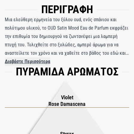
ΠΕΡΙΓΡΑΦΗ
Μια ελεύθερη ερμηνεία του ξύλου oud, ενός σπάνιου και
πολύτιμου υλικού, το OUD Satin Mood Eau de Parfum εκφράζει
την επιθυμία του δημιουργού να ζωντανέψει μια λαμπερή
πτυχή του. Τυλιχθείτε στο ξυλώδες, αμπερέ άρωμα για να
αναστείλετε τον χρόνο και να χαθείτε στο βάθος του εδώ και
τώρα. Μεταφερόμενο από τη λεπτότητα της συμφωνίας
Διαβάστε Περισσότερα
ΠΥΡΑΜΙΔΑ ΑΡΩΜΑΤΟΣ
βιολέτας, το ξύλο oud από το Λάος υποκλίνεται στην ουσία του
τριαντάφυλλου από τη Βουλγαρία και στο απόλυτο
τριαντάφυλλο από την Τουρκία, για να ενωθεί στη συνέχεια με
το πλούσιο αμπερέ σύμφωνο βανίλιας. Το Oud Satin Mood είναι
Violet
φτιαγμένο για να φοριέται απαλά στο δέρμα σας, όπως ένα
Rose Damascena
πλούσιο ύφασμα.
Styrax