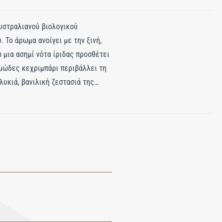
αυστραλιανού βιολογικού
Το άρωμα ανοίγει με την ξινή,
 μια ασημί νότα ίριδας προσθέτει
μώδες κεχριμπάρι περιβάλλει τη
λυκιά, βανιλική ζεστασιά της
 σανταλόξυλου, το Santal Austral
ύλο άρωμα που αποπνέει κομψότητα
υτικό μείγμα παραμένει όμορφα,