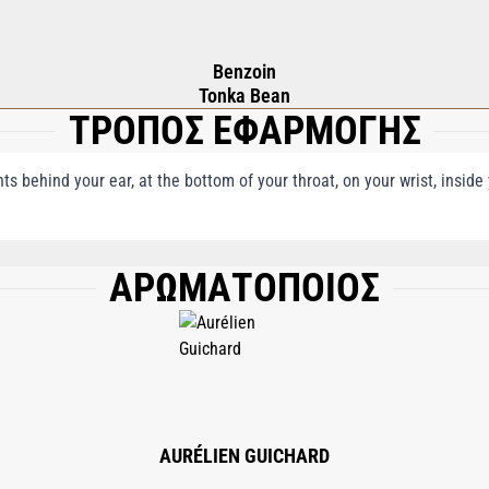
Benzoin
Tonka Bean
ΤΡΟΠΟΣ ΕΦΑΡΜΟΓΗΣ
nts behind your ear, at the bottom of your throat, on your wrist, insid
ΑΡΩΜΑΤΟΠΟΙΟΣ
), WATER (AQUA), COUMARIN, FARNESOL, BHT, LIMONENE, BENZYL CINNAMATE
AURÉLIEN GUICHARD