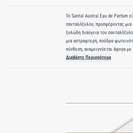
Το Santal Austral Eau de Parfum 
σανταλόξυλου, προσφέροντας μια 
ξυλώδη διαύγεια του σανταλόξυλου
μια αστραφτερή, πούδρα φωτεινότ
σύνθεση, αναμειγνύεται άψογα με 
βενζόης για ένα βελούδινο, αισθη
Διαβάστε Περισσότερα
εξισορροπεί τις φρέσκες και κρε
και ζεστασιά. Ιδανικό για όσους 
αφήνοντας μια εντύπωση διαχρον