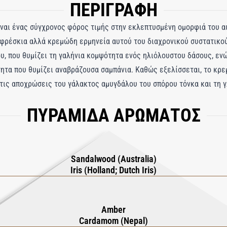
ΠΕΡΙΓΡΑΦΗ
είναι ένας σύγχρονος φόρος τιμής στην εκλεπτυσμένη ομορφιά του 
φρέσκια αλλά κρεμώδη ερμηνεία αυτού του διαχρονικού συστατικού. 
, που θυμίζει τη γαλήνια κομψότητα ενός ηλιόλουστου δάσους, ενώ
ητα που θυμίζει αναβράζουσα σαμπάνια. Καθώς εξελίσσεται, το κρε
τις αποχρώσεις του γάλακτος αμυγδάλου του σπόρου τόνκα και τη γ
σιακό βάθος. Πιο απαλό και πιο προσιτό από τα παραδοσιακά αρώματα
ΠΥΡΑΜΙΔΑ ΑΡΩΜΑΤΟΣ
μώδεις όψεις του για να δημιουργήσει ένα ουδέτερο ως προς το φ
αναζητούν μια σύγχρονη αλλαγή σε μια κλασική νότα, αυτό το σαγηνε
ικής κομψότητας.
Sandalwood (Australia)
Iris (Holland; Dutch Iris)
Amber
Cardamom (Nepal)