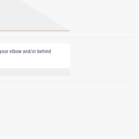
e your elbow and/or behind
, LINALOOL,BENZYL BENZOATE,