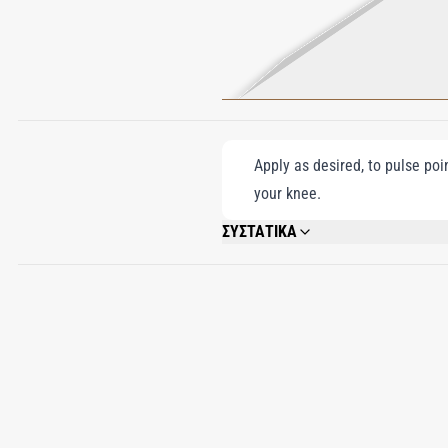
Apply as desired, to pulse poi
your knee.
ΣΥΣΤΑΤΙΚΑ
ALCOHOL DENAT., PARFUM (FRAGRANCE
GERANIOL, CITRAL.