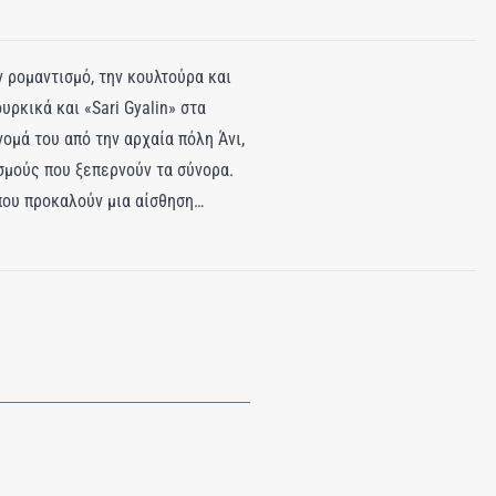
ν ρομαντισμό, την κουλτούρα και
υρκικά και «Sari Gyalin» στα
ομά του από την αρχαία πόλη Άνι,
σμούς που ξεπερνούν τα σύνορα.
που προκαλούν μια αίσθηση
λου και του κάρδαμου,
ατσουλί, ξύλο κέδρου, βανίλια,
η χάρης και δύναμης. Το Ani
ντας τη δημιουργία ομορφιάς από