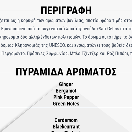
ΠΕΡΙΓΡΑΦΗ
μίζεται ως η κορυφή των αρωμάτων βανίλιας, αποτίει φόρο τιμής στο
Εμπνευσμένο από το συγκινητικό λαϊκό τραγούδι «Sarı Gelin» στα το
ληρονομιά δύο αλληλένδετων πολιτισμών. Το άρωμα αυτό πήρε το όν
όσμιας Κληρονομιάς της UNESCO, και ενσωματώνει τους βαθείς δε
ό Περγαμόντο, Πράσινες Συμφωνίες, Μπλε Τζίντζερ και Ροζ Πιπέρι, 
ται με τον πλούτο του φραγκοστάφυλου, του τουρκικού τριαντάφυλ
ΠΥΡΑΜΙΔΑ ΑΡΩΜΑΤΟΣ
ρεμία ανάμεσα στις προκλήσεις της ζωής. Μια μαγευτική βάση από π
όξυλο περικλείει την ανθεκτικότητα, προσφέροντας μια διαρκή μνήμ
Ginger
ητηριακό ταξίδι που μετατρέπει την ιστορία σε έμπνευση, ενθαρρύνο
Bergamot
Pink Pepper
Green Notes
Cardamom
Blackcurrant