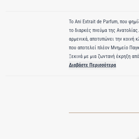
Το Ani Extrait de Parfum, που φη
το διαρκές πνεύμα της Ανατολίας. 
αρμενικά, αποτυπώνει την κοινή κ
που αποτελεί πλέον Μνημείο Παγκ
Ξεκινά με μια ζωντανή έκρηξη απ
εξερεύνησης. Η καρδιά ξεδιπλώνε
Διαβάστε Περισσότερα
συνδυάζοντας την αγάπη και την η
βενζόη, άμβρα, μόσχος και σανταλ
Extrait de Parfum είναι ένα αισθ
τα ερείπια της ζωής.