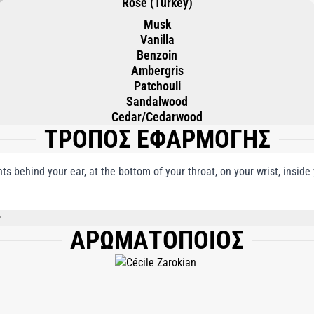
Rose (Turkey)
Musk
Vanilla
Benzoin
Ambergris
Patchouli
Sandalwood
Cedar/Cedarwood
ΤΡΟΠΟΣ ΕΦΑΡΜΟΓΗΣ
nts behind your ear, at the bottom of your throat, on your wrist, insid
ΑΡΩΜΑΤΟΠΟΙΟΣ
, PARFUM (FRAGRANCE), LIMONENE, LINALOOL, CITRAL, CITRONELLOL, GERA