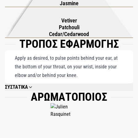
Jasmine
πολυπλοκότητας και βάθους. Η βάση παραμένει για πολύ καιρό
μετά με το γήινο πατσουλί, τη ζεστασιά του πλούσιου κέδρου
Vetiver
και το εξωτικό άρωμα του βέτιβερ Αϊτής, αφήνοντας ένα
Patchouli
αξέχαστο ίχνος. Το Hacivat X προορίζεται να μαγέψει τους
Cedar/Cedarwood
ΤΡΟΠΟΣ ΕΦΑΡΜΟΓΗΣ
λάτρεις των αρωμάτων, προσφέροντας μια πολυτελή εμπειρία
που είναι ταυτόχρονα διαχρονική και ακαταμάχητα μοντέρνα.
Apply as desired, to pulse points behind your ear, at
the bottom of your throat, on your wrist, inside your
elbow and/or behind your knee.
ΣΥΣΤΑΤΙΚΑ
ΑΡΩΜΑΤΟΠΟΙΟΣ
ALCOHOL DENAT, PARFUM (FRAGRANCE), LIMONENE, LINALOOL, CITRAL,
GERANIOL, CITRONELLOL, FARNESOL, ISOEUGENOL.ALCOHOL DENAT,
PARFUM (FRAGRANCE), LIMONENE, LINALOOL, CITRAL, GERANIOL,
CITRONELLOL, FARNESOL, ISOEUGENOL.