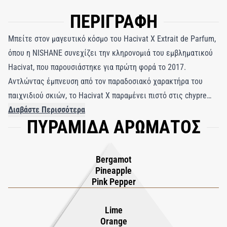
ΠΕΡΙΓΡΑΦΗ
Μπείτε στον μαγευτικό κόσμο του Hacivat X Extrait de Parfum,
όπου η NISHANE συνεχίζει την κληρονομιά του εμβληματικού
Hacivat, που παρουσιάστηκε για πρώτη φορά το 2017.
Αντλώντας έμπνευση από τον παραδοσιακό χαρακτήρα του
παιχνιδιού σκιών, το Hacivat X παραμένει πιστό στις chypre
ρίζες του, γιορτάζοντας την κομψότητα και την τέχνη της
Διαβάστε Περισσότερα
ΠΥΡΑΜΙΔΑ ΑΡΩΜΑΤΟΣ
αρωματοποιίας. Αυτό το άρωμα ενσαρκώνει έναν
εκλεπτυσμένο φόρο τιμής στη ζωή, συνδυάζοντας
αναζωογονητικές νότες κορυφής ζουμερού ανανά και
Bergamot
τραγανού περγαμόντου, που αναδεικνύονται από μια πινελιά
Pineapple
πικάντικου ροζ πιπεριού. Καθώς το άρωμα ξεδιπλώνεται, η
Pink Pepper
καρδιά αποκαλύπτει ένα λαμπερό και αναζωογονητικό μείγμα
από ζωηρό λάιμ, λεπτό γιασεμί και την απαλή γοητεία του
Lime
Orange
άνθους πορτοκαλιάς, δημιουργώντας μια συμφωνία