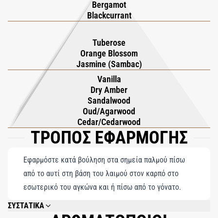
εκλεκτές απολαύσεις της ζωής.
πολυτελώς ζεστή αγκαλιά από σανδαλόξυλο, κέδρο και
Bergamot
βανίλια, με έναν ψίθυρο ούδ να ολοκληρώνει τη σύνθεση.
Blackcurrant
Tuberose
Orange Blossom
Jasmine (Sambac)
Vanilla
Dry Amber
Sandalwood
Oud/Agarwood
Cedar/Cedarwood
ΤΡΟΠΟΣ ΕΦΑΡΜΟΓΗΣ
Εφαρμόστε κατά βούληση στα σημεία παλμού πίσω
από το αυτί στη βάση του λαιμού στον καρπό στο
εσωτερικό του αγκώνα και ή πίσω από το γόνατο.
ΣΥΣΤΑΤΙΚΑ
ALCOHOL DENAT. (SD ALCOHOL 40-B), PARFUM (FRAGRANCE), LIMONENE,