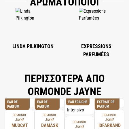
ΑΡΩΜΑΤΟΠΟΙΟΙ
BENZYL ALCOHOL, LINALOOL, GERANIOL, CITRONELLOL, CITRAL,
COUMARIN, ALPHA-ISO-METHYL IONONE, CINNAMYL ALCOHOL, BENZYL
BENZOATE, FARNESOL, BENZYL SALICYLATE, ISOEUGENOL AND EUGENOL.
LINDA PILKINGTON
EXPRESSIONS
PARFUMÉES
ΠΕΡΙΣΣΟΤΕΡΑ ΑΠΟ
ORMONDE JAYNE
EAU DE
EAU DE
EAU FRAÎCHE
EXTRAIT DE
PARFUM
PARFUM
PARFUM
ORMONDE
ORMONDE
ORMONDE
JAYNE
JAYNE
JAYNE
ORMONDE
MUSCAT
DAMASK
ISFARKAND
JAYNE