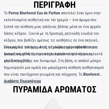
ΠΕΡΙΓΡΑΦΗ
Το
Perroy Blueforest Eau de Parfum
αποτελεί έναν ύμνο στην
εκλεπτυσμένη αισθητική και την ηρεμία — ένα άρωμα που
ξυπνά την αίσθηση μιας γαλήνιας βόλτας μέσα σε ένα αρχαίο
δάσος κέδρου. Ξεκινά με τη δροσερή, ρητινώδη ευωδιά του
κέδρου, που βυθίζει αμέσως τις αισθήσεις σε ένα σκηνικό
δύναμης και γαλήνης. Αυτή η ξυλώδης φρεσκάδα αποπνέει
Στην καρδιά του αρώματος, το μαύρο πιπέρι προσθέτει μια
φυσική κομψότητα, σαν να έχει σμιλευτεί από τα πιο εκλεκτά
διακριτική αλλά σίγουρη πινελιά πικάντικης ενέργειας,
υλικά της φύσης.
χαρίζοντας βάθος και δυναμισμό. Στη βάση, οι απαλοί μόσχοι
δημιουργούν μια ομαλή και μακρόχρονη αίσθηση αισθησιασμού
που είναι ταυτόχρονα γειωμένη και σύγχρονη. Το
Blueforest
είναι ευέλικτο και διαχρονικό, ιδανικό για όσους αναζητούν
Διαβάστε Περισσότερα
ΠΥΡΑΜΙΔΑ ΑΡΩΜΑΤΟΣ
διακριτική πολυτέλεια — ένα άρωμα που ενσαρκώνει τη
σιωπηλή δύναμη, την ακεραιότητα και το ανεπιτήδευτο στυλ.