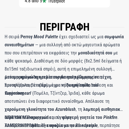
4.8 από 5
ΠΕΡΙΓΡΑΦΗ
Η σειρά
Perroy
Mood Palette
έχει σχεδιαστεί ως μια
συμφωνία
συναισθημάτων
— μια συλλογή από οκτώ μαγευτικά αρώματα
που σου επιτρέπουν να εκφράσεις την
μοναδικότητά σου
με
κάθε ψεκασμό. Διαθέσιμη σε δύο μορφές (8x2.5ml δείγματα ή
8x15ml ταξιδιωτικά σπρέι), αυτή η επιμελημένη συλλογή
μεταμορφώνει την τελετουργία του αρώματος σε τέχνη
Από την
κρεμώδη ηρεμία του
Ivorysky
(Περγαμόντο,
,
προσφέροντας ένα άρωμα για κάθε επιθυμία, διάθεση και
Σανταλόξυλο, Βετιβέρ) μέχρι τη
ζωηρή σπίθα του
περίσταση.
Tangerinepearl
(Πομέλο, Τζίντζερ, Ίριδα), κάθε άρωμα
αποτυπώνει ένα διαφορετικό συναίσθημα. Απόλαυσε τη
χαρούμενη γλυκύτητα του
Azureblush
, τη
λαμπερή αισθησιακή
αύρα του
IVORYSKY:
Mahoganysun
Ένα κρεμώδες σύννεφο
και τη
φλογερή γοητεία του
Pinkfire
.
Απόδρασε σε
TANGERINEPEARL:
τροπική ευφορία με το
Ένα αναζωογονητικό κοκτέιλ
Blondpurple
, περπάτησε