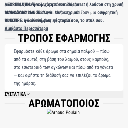
μέσα στη
AZUREBLUSH:
ξύλινη κομψότητα του
Ένα ζαχαρωτό στο δέρμα
Blueforest
ή
λούσου στη χρυσή
πολυτέλεια του
MAHOGANYSUN:
Goldfawn
Ένα φιλί καλοκαιριού
. Μαζί, σχηματίζουν μια
οσφρητική
παλέτα — η διάθεσή σου, η ιστορία σου, το στυλ σου.
PINKFIRE:
Μια εκθαμβωτική γοητεία
BLONDPURPLE:
Διαβάστε Περισσότερα
Ένα τροπικό νέκταρ
ΤΡΟΠΟΣ ΕΦΑΡΜΟΓΗΣ
BLUEFOREST:
Μια πινελιά φυσικής κομψότητας
GOLDFAWN:
Ένας μεγαλοπρεπής δρόμος από μετάξι
Εφαρμόστε κάθε άρωμα στα σημεία παλμού — πίσω
από τα αυτιά, στη βάση του λαιμού, στους καρπούς,
στο εσωτερικό των αγκώνων και πίσω από τα γόνατα
— και αφήστε τη διάθεσή σας να επιλέξει το άρωμα
της ημέρας.
ΣΥΣΤΑΤΙΚΑ
ΑΡΩΜΑΤΟΠΟΙΟΣ
IVORYSKY: ALCOHOL DENAT., PERFUME (FRAGRANCE), AQUA (WATER),
ALPHA-ISOMETHYL IONONE, CITRAL, GERANIOL, LIMONENE, LINALOOL. //
TANGERINEPEARL: ALCOHOL DENAT., PARFUM (FRAGRANCE), AQUA
(WATER), LIMONENE, ALPHA-ISOMETHYL IONONE, BENZYL ALCOHOL,
BENZYL BENZOATE, CITRAL, CITRONELLOL, FARNESOL, GERANIOL,