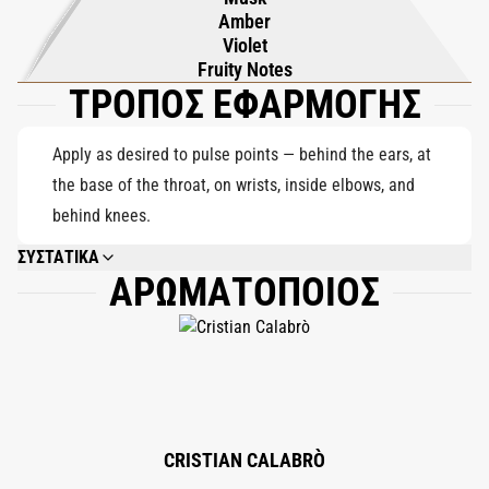
θολώσει το όριο μεταξύ αθωότητας και αποπλάνησης - μια
Amber
απαγορευμένη απόλαυση που γίνεται φορητή.
Violet
Fruity Notes
ΤΡΟΠΟΣ ΕΦΑΡΜΟΓΗΣ
Apply as desired to pulse points — behind the ears, at
the base of the throat, on wrists, inside elbows, and
behind knees.
ΣΥΣΤΑΤΙΚΑ
ΑΡΩΜΑΤΟΠΟΙΟΣ
ALCOHOL DENAT., PARFUM (FRAGRANCE), AQUA (WATER),
HEXAMETHYLINDANOPYRAN, TETRAMETHYL
ACETYLOCTAHYDRONAPHTHALENES, ALPHA-ISOMETHYL IONONE,
VANILLIN, ETHYLHEXYL METHOXYCINNAMATE, BHT, CITRUS LIMON
(LEMON) PEEL OIL, LIMONENE, BUTYL METHOXYDIBENZOYLMETHANE,
ETHYLHEXYL SALICYLATE, LINALOOL, PINENE, BENZYL BENZOATE,
BENZYL SALICYLATE, CITRAL, FARNESOL, GERANIOL, BENZYL ALCOHOL,
EUGENOL, ISOEUGENOL.
CRISTIAN CALABRÒ