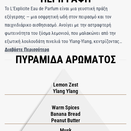
Το L'Explicite Eau de Parfum είναι μια γευστική πράξη
εξέγερσης — μια οσφρητική ωδή στον πειρασμό και τον
παιχνιδιάρικο αισθησιασμό. Ανοίγει με την αστραφτερή
φωτεινότητα του ξύσμα λεμονιού, που μαλακώνει από την
εξωτική λουλουδάτη πινελιά του Ylang-Ylang, κεντρίζοντας
την περιέργεια από την πρώτη κιόλας ανάσα. Η καρδιά
Διαβάστε Περισσότερα
ΠΥΡΑΜΙΔΑ ΑΡΩΜΑΤΟΣ
αποκαλύπτει μια τολμηρή ανατροπή: την παρηγορητική
ζεστασιά του ψωμιού μπανάνας που συνδυάζεται με το
κρεμώδες φυστικοβούτυρο και τα ζεστά μπαχαρικά,
δημιουργώντας μια πλούσια, λαχταριστή συμφωνία που
Lemon Zest
αισθάνεται απολαυστική αλλά και εκλεπτυσμένη. Καθώς το
Ylang Ylang
άρωμα βαθαίνει, τα τρυφερά πέταλα βιολετί και το χρυσό
Κεχριμπάρι αναμειγνύονται με Φρουτώδεις Μόσχους,
Warm Spices
Banana Bread
τυλίγοντας το δέρμα σε ένα βελούδινο, φωτεινό ίχνος. Τόσο
Peanut Butter
προκλητικό όσο και παιχνιδιάρικο, το L'Explicite τολμά να
Musk