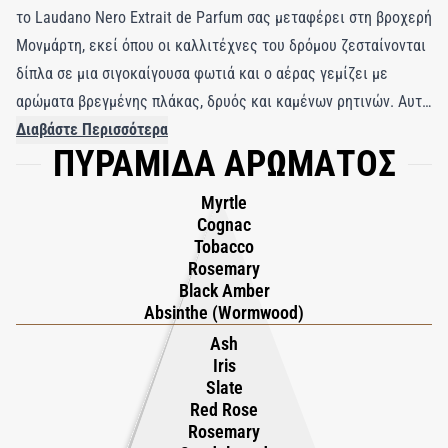
το Laudano Nero Extrait de Parfum σας μεταφέρει στη βροχερή
Μονμάρτη, εκεί όπου οι καλλιτέχνες του δρόμου ζεσταίνονται
δίπλα σε μια σιγοκαίγουσα φωτιά και ο αέρας γεμίζει με
αρώματα βρεγμένης πλάκας, δρυός και καμένων ρητινών. Αυτή
η τολμηρή, περίπλοκη δημιουργία ξεκινά με μια μεθυστική
Διαβάστε Περισσότερα
ΠΥΡΑΜΙΔΑ ΑΡΩΜΑΤΟΣ
έκρηξη αψέντι και κονιάκ, τη γλυκόπικρη αίσθηση του
μυρτιλέλαιου και το καπνιστό βάθος του καπνού Latakia,
Myrtle
μαλακωμένα από μαύρο κεχριμπάρι και δεντρολίβανο. Στην
Cognac
καρδιά του, το βαθύ κόκκινο τριαντάφυλλο και το μέλι ακακίας
Tobacco
Rosemary
προσθέτουν μια ωμή, ακατέργαστη αισθησιακή νότα, που
Black Amber
πλέκεται με κέδρο, ίριδα, σανδαλόξυλο και τη μεταλλική
Absinthe (Wormwood)
οξύτητα της πλάκας και του καμφοράτου δάφνης. Η σύνθεση
Ash
καταλήγει σε μια πλούσια και ανθεκτική βάση, όπου λιβάνι,
Iris
ξύλο αγάρ και βετιβέρ συνδυάζονται με τη γήινη ένταση της
Slate
Red Rose
δρυός, της βανίλιας Μαδαγασκάρης και του δάφνινου φύλλου,
Rosemary
όλα θεμελιωμένα από το ξεχωριστό άρωμα της κάππαρης και