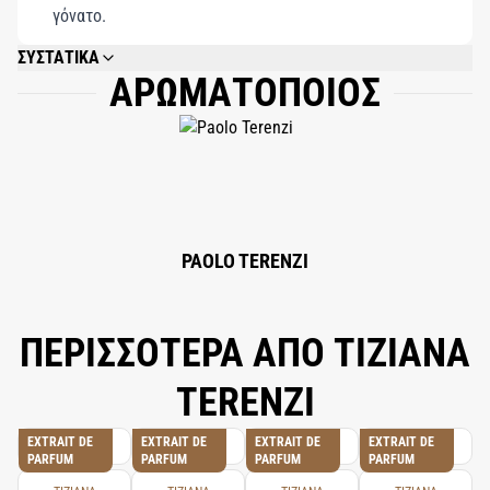
γόνατο.
ΣΥΣΤΑΤΙΚΑ
ΑΡΩΜΑΤΟΠΟΙΟΣ
ALCOHOL DENAT., PARFUM, ALPHA-ISOMETHYL IONONE, COUMARIN,
BENZYL SALICYLATE, CITRONELLOL, GERANIOL, ISOEUGENOL, LINALOOL,
LIMONENE, EUGENOL, BENZYL BENZOATE.
PAOLO TERENZI
ΠΕΡΙΣΣΟΤΕΡΑ ΑΠΟ TIZIANA
TERENZI
EXTRAIT DE
EXTRAIT DE
EXTRAIT DE
EXTRAIT DE
PARFUM
PARFUM
PARFUM
PARFUM