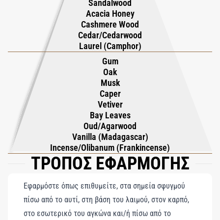
Sandalwood
σπάνιων ρητινών. Το Laudano Nero είναι μια καλλιτεχνική
Acacia Honey
επανάσταση σε μορφή αρώματος, αδέσμευτο και
Cashmere Wood
Cedar/Cedarwood
αντισυμβατικό, σχεδιασμένο για εκείνους που τολμούν να
Laurel (Camphor)
ξεχωρίσουν και να ζήσουν αυθεντικά. Φυλαγμένο σε ένα
Gum
στιβαρό μαύρο μπουκάλι που θυμίζει παριζιάνικο πέτρινο
Oak
αρχοντικό, αυτό το σκοτεινό και μεθυστικό άρωμα δεν
Musk
φοριέται απλώς—βιώνεται.
Caper
Vetiver
Bay Leaves
Oud/Agarwood
Vanilla (Madagascar)
Incense/Olibanum (Frankincense)
ΤΡΟΠΟΣ ΕΦΑΡΜΟΓΗΣ
Εφαρμόστε όπως επιθυμείτε, στα σημεία σφυγμού
πίσω από το αυτί, στη βάση του λαιμού, στον καρπό,
στο εσωτερικό του αγκώνα και/ή πίσω από το