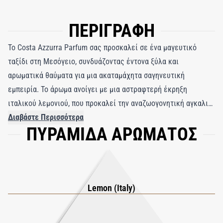
ΠΕΡΙΓΡΑΦΗ
Το Costa Azzurra Parfum σας προσκαλεί σε ένα μαγευτικό
ταξίδι στη Μεσόγειο, συνδυάζοντας έντονα ξύλα και
αρωματικά θαύματα για μια ακαταμάχητα σαγηνευτική
εμπειρία. Το άρωμα ανοίγει με μια αστραφτερή έκρηξη
ιταλικού λεμονιού, που προκαλεί την αναζωογονητική αγκαλιά
μιας θαλάσσιας αύρας και δίνει τον τόνο για μια απολαυστική
Διαβάστε Περισσότερα
ΠΥΡΑΜΙΔΑ ΑΡΩΜΑΤΟΣ
απόδραση. Στην καρδιά του, η ουσία ενός παράκτιου δάσους
ξεδιπλώνεται με μεγεθυμένο εκχύλισμα δρυός και την
αρωματική ζεστασιά του κυπαρισσιού, δημιουργώντας μια
γαλήνια αλλά πολυτελή ατμόσφαιρα. Εμβαθύνοντας τη γοητεία,
το απόλυτο cistus και μια πλούσια σύντηξη κεχριμπαριού
Lemon (Italy)
εμποτίζουν χλιδή και λάμψη, ενισχύοντας το φωτεινό βάθος
του αρώματος. Το Costa Azzurra Parfum αποτυπώνει την ουσία