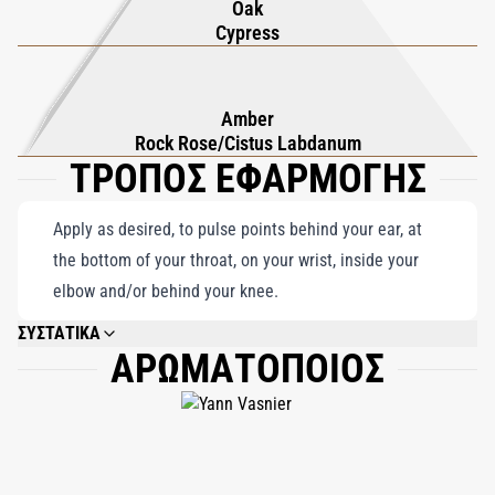
Oak
της αχαλίνωτης πολυτέλειας, μεταφέροντάς σας σε έναν
Cypress
κόσμο ηδονιστικών απολαύσεων όπου κάθε στιγμή είναι
βουτηγμένη στον αισθησιασμό και την ακαταμάχητη λαχτάρα
για απόδραση.
Amber
Rock Rose/Cistus Labdanum
ΤΡΟΠΟΣ ΕΦΑΡΜΟΓΗΣ
Apply as desired, to pulse points behind your ear, at
the bottom of your throat, on your wrist, inside your
elbow and/or behind your knee.
ΣΥΣΤΑΤΙΚΑ
ΑΡΩΜΑΤΟΠΟΙΟΣ
ALCOHOL DENAT., FRAGRANCE (PARFUM), WATER\AQUA\EAU, LIMONENE,
LINALOOL, CINNAMYL ALCOHOL, ALPHA-ISOMETHYL IONONE, CITRAL,
GERANIOL, EUGENOL, COUMARIN, CITRONELLOL, BENZYL BENZOATE,
ISOEUGENOL, PENTAERYTHRITYL TETRA-DI-T-BUTYL
HYDROXYHYDROCINNAMATE.