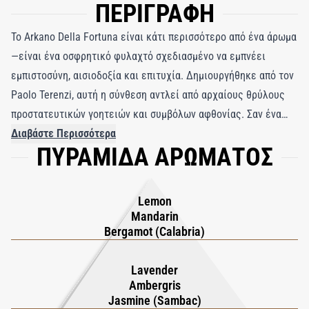
ΠΕΡΙΓΡΑΦΗ
Το Arkano Della Fortuna είναι κάτι περισσότερο από ένα άρωμα
—είναι ένα οσφρητικό φυλαχτό σχεδιασμένο να εμπνέει
εμπιστοσύνη, αισιοδοξία και επιτυχία. Δημιουργήθηκε από τον
Paolo Terenzi, αυτή η σύνθεση αντλεί από αρχαίους θρύλους
προστατευτικών γοητειών και συμβόλων αφθονίας. Σαν ένα
αόρατο φυλαχτό που στηρίζεται στο δέρμα, περιβάλλει τον
Διαβάστε Περισσότερα
ΠΥΡΑΜΙΔΑ ΑΡΩΜΑΤΟΣ
χρήστη με μια λαμπερή αύρα ελπίδας και θετικότητας. Κάθε
νότα αντικατοπτρίζει την πεποίθηση ότι η τύχη ευνοεί τους
τολμηρούς και ότι η πραγματική ευημερία ξεκινά με την
Lemon
εσωτερική αρμονία και την πίστη στον εαυτό. Το άρωμα
Mandarin
ανοίγει με ένα λαμπερό τρίο από Περγαμόντο Reggio Calabrian,
Bergamot (Calabria)
Reggio Calabrian Mandarin και Sorrento Lemon, προσφέροντας
ζωηρή φρεσκάδα και αστραφτερή ενέργεια. Καθώς η
Lavender
Ambergris
φωτεινότητα μαλακώνει, η καρδιά αποκαλύπτει την ηρεμιστική
Jasmine (Sambac)
λίμνη Garda Lavender που είναι συνυφασμένη με το ινδικό