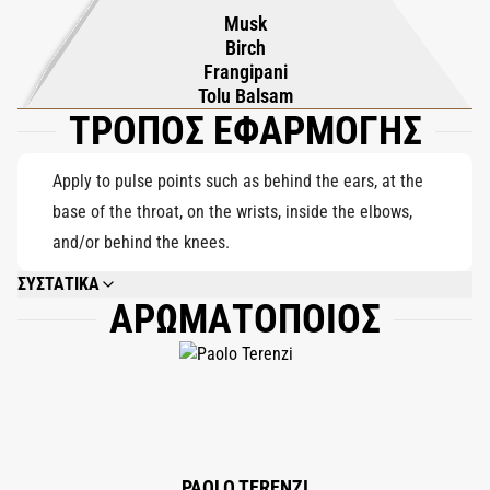
Musk
γιασεμί Sambac, εμπλουτισμένο από τη βασιλική, θαλάσσια
Birch
ζεστασιά του Ambergris. Η βάση ξεδιπλώνεται σε μια
Frangipani
αισθησιακή αγκαλιά του Musk και του Brazilian Tolu Balsam,
Tolu Balsam
ΤΡΟΠΟΣ ΕΦΑΡΜΟΓΗΣ
προσφέροντας βάθος και απαλή γλυκύτητα. Το μεξικάνικο
Frangipane προσδίδει κρεμώδη λουλουδάτο πλούτο, ενώ το
Romagna Birchwood εδραιώνει τη σύνθεση με εκλεπτυσμένη
Apply to pulse points such as behind the ears, at the
δύναμη, αφήνοντας ένα φωτεινό και ενδυναμωτικό ίχνος.
base of the throat, on the wrists, inside the elbows,
and/or behind the knees.
ΣΥΣΤΑΤΙΚΑ
ΑΡΩΜΑΤΟΠΟΙΟΣ
ALCOHOL DENAT., PARFUM (FRAGRANCE), BENZYL SALICYLATE,
LIMONENE, LINALOOL, ALPHA-ISOMETHYL IONONE, CITRAL, BENZYL
ALCOHOL, HYDROXYCITRONELLAL, GERANIOL, BENZYL BENZOATE.
PAOLO TERENZI