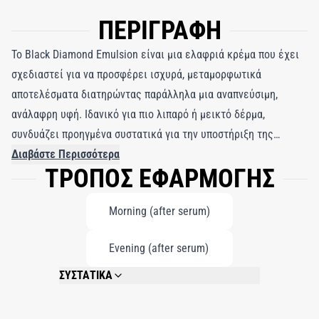
ΠΕΡΙΓΡΑΦΗ
Το Black Diamond Emulsion είναι μια ελαφριά κρέμα που έχει
σχεδιαστεί για να προσφέρει ισχυρά, μεταμορφωτικά
αποτελέσματα διατηρώντας παράλληλα μια αναπνεύσιμη,
ανάλαφρη υφή. Ιδανικό για πιο λιπαρό ή μεικτό δέρμα,
συνδυάζει προηγμένα συστατικά για την υποστήριξη της
αναγέννησης του δέρματος και την ενίσχυση της λάμψης. Με
Διαβάστε Περισσότερα
ΤΡΟΠΟΣ ΕΦΑΡΜΟΓΗΣ
σύνθεση με NovoRetin™, μια εναλλακτική ρετινόλης φυτικής
προέλευσης, και σκόνη λεπτού μαύρου διαμαντιού, βοηθά στη
Morning (after serum)
βελτιστοποίηση της παροχής ενεργών συστατικών βαθιά στο
δέρμα. Δουλεύοντας παράλληλα με το NAC Y²™, η φόρμουλα
Evening (after serum)
προάγει την παραγωγή κολλαγόνου, βελτιώνει την
ελαστικότητα και ενισχύει τη φυσική άμυνα του δέρματος. Με
ΣΥΣΤΑΤΙΚΑ
NAC Y2™, NovoRetin™, Fine Black Diamond Powder
συνεχή χρήση, το δέρμα εμφανίζεται πιο λείο, πιο φωτεινό και
πιο ομοιόμορφο σε τόνο, με ορατή μείωση των ρυτίδων και του