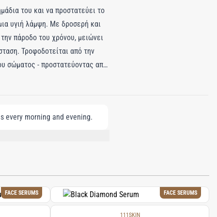
ημάδια του και να προστατεύει το
μια υγιή λάμψη. Με δροσερή και
 την πάροδο του χρόνου, μειώνει
σταση. Τροφοδοτείται από την
ου σώματος - προστατεύοντας από
ραγωγή κολλαγόνου και βελτιώνει
αυτού του ορού do-it-all που
 τεχνολογία NAC Y²™.
ns every morning and evening.
αντιοξειδωτική προστασία και
M ASCORBYL PHOSPHATE, ACETYL
NK ROCK ROSE/CISTE ROSE)
XTRACT, AESCULUS HIPPOCASTANUM
POLYGLYCERYL-6 LAURATE,
MITATE, SODIUM HYDROXIDE,
FACE SERUMS
FACE SERUMS
111SKIN