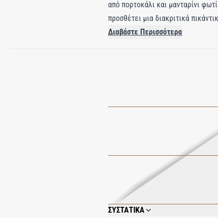
από πορτοκάλι και μανταρίνι φωτί
προσθέτει μια διακριτικά πικάντ
το ξύλο κέδρου, το μαστιχόδεντρ
Διαβάστε Περισσότερα
ευχάριστο αφρό, καθαρίζει απαλά
ντους σε ένα ήρεμο τελετουργικό
ΣΥΣΤΑΤΙΚΑ