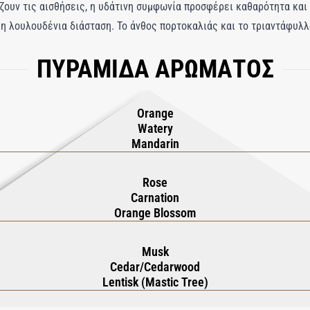
ζουν τις αισθήσεις, η υδάτινη συμφωνία προσφέρει καθαρότητα και
ικη λουλουδένια διάσταση. Το άνθος πορτοκαλιάς και το τριαντάφυλ
ο και ο μόσχος δημιουργούν μια ζεστή αισθησιακή βάση. Η πλούσια 
ΠΥΡΑΜΙΔΑ ΑΡΩΜΑΤΟΣ
 την επιδερμίδα και την αφήνει απαλή, περιποιημένη και διακριτικ
 καθαρής απόλαυσης.
Orange
Watery
Mandarin
Rose
Carnation
Orange Blossom
Musk
Cedar/Cedarwood
Lentisk (Mastic Tree)