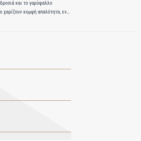
 δροσιά και το γαρύφαλλο
λο χαρίζουν κομψή απαλότητα, ενώ
κρεμώδης υφή δημιουργεί
ά αρωματισμένη. Μετατρέψτε κάθε