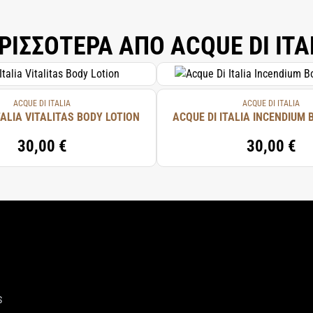
INE, MAGNESIUM LAURETH SULFATE, PEG-90 GLYCERYL ISOSTEARATE, PARFUM
 BENZOATE, ETHYLHEXYLGLYCERIN, HEXYL CINNAMAL, LINALOOL, DISODIUM 
ΡΙΣΣΟΤΕΡΑ ΑΠΟ ACQUE DI ITA
ACQUE DI ITALIA
ACQUE DI ITALIA
TALIA VITALITAS BODY LOTION
ACQUE DI ITALIA INCENDIUM
30,00 €
30,00 €
S