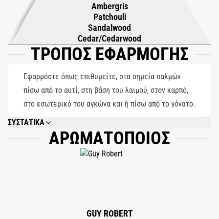
Ambergris
Patchouli
Sandalwood
Cedar/Cedarwood
ΤΡΟΠΟΣ ΕΦΑΡΜΟΓΗΣ
Εφαρμόστε όπως επιθυμείτε, στα σημεία παλμών
πίσω από το αυτί, στη βάση του λαιμού, στον καρπό,
στο εσωτερικό του αγκώνα και ή πίσω από το γόνατο.
ΣΥΣΤΑΤΙΚΑ
ΑΡΩΜΑΤΟΠΟΙΟΣ
ALCOHOL DENAT, PARFUM, CITRONELLOL, HYDROXYCITRONELLAL,
HEXYL CINNAMAL, GERANIOL, LINALOOL, COUMARIN, BENZYL ALCOHOL,
ALPHA-ISOMETHYL IONONE, CINNAMYL ALCOHOL, LIMONENE, BENZYL
SALICYLATE, BENZYL BENZOATE, CITRAL, EUGENOL, ISOEUGENOL,
FARNESOL, CINNAMAL.
GUY ROBERT