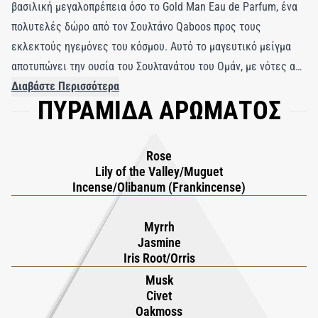
βασιλική μεγαλοπρέπεια όσο το Gold Man Eau de Parfum, ένα
πολυτελές δώρο από τον Σουλτάνο Qaboos προς τους
εκλεκτούς ηγεμόνες του κόσμου. Αυτό το μαγευτικό μείγμα
αποτυπώνει την ουσία του Σουλτανάτου του Ομάν, με νότες από
Omani Rock Rose, Hojari Frankincense και χρυσόχρωμο
Διαβάστε Περισσότερα
ΠΥΡΑΜΙΔΑ ΑΡΩΜΑΤΟΣ
Ambergris. Ζήστε το λαμπερό φως του Lily of the Valley που
αναδεικνύει τις βελούδινες αποχρώσεις του Omani Rock Rose
και την καθαρή, κρυστάλλινη αίσθηση του Royal Hojari
Rose
Frankincense. Η ακαταμάχητη ζεστασιά της Myrrh συνδυάζεται
Lily of the Valley/Muguet
με τη λαμπερή παρουσία του μαργαριταρένιου λευκού
Incense/Olibanum (Frankincense)
Jasmine. Το άρωμα εξελίσσεται με τη γοητεία της Iris,
προσφέροντας μια βαθιά πολυτελή αρωματική εμπειρία,
Myrrh
Jasmine
εμπλουτισμένη με μεταλλικά Irones, βιολετί Ionones και τη
Iris Root/Orris
βελούδινη υφή του πλούσιου Cocoa butter. Το Gold Man
Musk
υπόσχεται μια μαγευτική οσφρητική εμπειρία αντάξια της
Civet
βασιλικής αίγλης.
Oakmoss