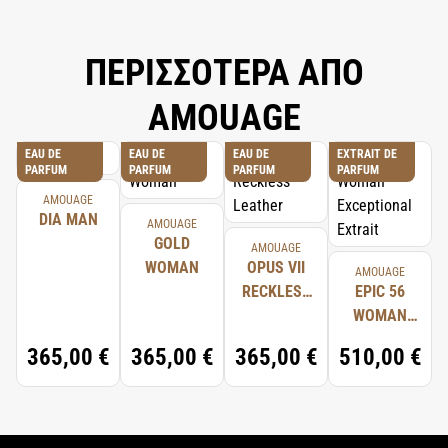
ΠΕΡΙΣΣΟΤΕΡΑ ΑΠΟ
AMOUAGE
EAU DE
EAU DE
EAU DE
EXTRAIT DE
PARFUM
PARFUM
PARFUM
PARFUM
AMOUAGE
DIA MAN
AMOUAGE
GOLD
AMOUAGE
WOMAN
OPUS VII
AMOUAGE
RECKLESS
EPIC 56
LEATHER
WOMAN
EXCEPTIONAL
365,00 €
365,00 €
365,00 €
510,00 €
EXTRAIT