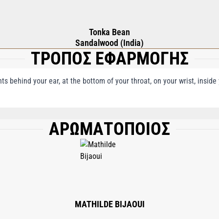
Tonka Bean
Sandalwood (India)
ΤΡΟΠΟΣ ΕΦΑΡΜΟΓΗΣ
nts behind your ear, at the bottom of your throat, on your wrist, insid
ΑΡΩΜΑΤΟΠΟΙΟΣ
), AQUA (WATER), ETHYLHEXYL METHOXY- CINNAMATE, COUMARIN, ALPHA-IS
HOL, LINALOOL, TRIS (TETRAMETHYLHYDROXYPIPERIDI- NOL) CITRATE, LIMON
EXT VIOLET 2), BHT, CI 19140 (YELLOW 5).
MATHILDE BIJAOUI