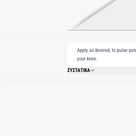
Apply as desired, to pulse poi
your knee.
ΣΥΣΤΑΤΙΚΑ
ALCOHOL DENAT., PARFUM (FRAGRANCE
DIBENZOYLMETHANE, ISOEUGENOL, ALCO
(GREEN 5), CI 14700 (RED 4), CI 60730 (