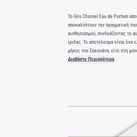
Το Gris Charnel Eau de Parfum απ
αποκαλύπτουν την πραγματική του
αισθησιασμού, συνδυάζοντας το α
ίριδας. Το αποτέλεσμα είναι ένα ε
μήκος του Σηκουάνα, είτε στη μονα
ξεδιπλώνεται με μια λεπτή αλληλ
Διαβάστε Περισσότερα
φωτός και σκιάς. Το άρωμα εγκαθί
ξυλώδη, πικάντικη και πούδρα ουσί
συναντήσεων και την πολυτελή αγ