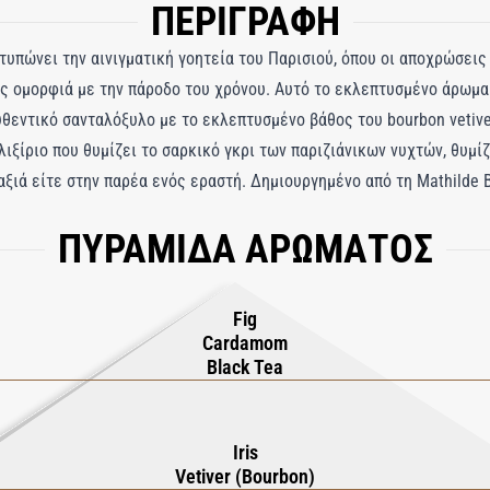
ΠΕΡΙΓΡΑΦΗ
οτυπώνει την αινιγματική γοητεία του Παρισιού, όπου οι αποχρώσεις
ς ομορφιά με την πάροδο του χρόνου. Αυτό το εκλεπτυσμένο άρωμα 
υθεντικό σανταλόξυλο με το εκλεπτυσμένο βάθος του bourbon vetive
λιξίριο που θυμίζει το σαρκικό γκρι των παριζιάνικων νυχτών, θυμί
ξιά είτε στην παρέα ενός εραστή. Δημιουργημένο από τη Mathilde Bi
επίδραση της πούδρας ίριδας απόλυτου και βαθιού, ρητινώδους Cist
ΠΥΡΑΜΙΔΑ ΑΡΩΜΑΤΟΣ
σταται σε μια πλούσια βάση από σανταλόξυλο, bourbon vetiver και 
α που παραμένει με μια ακαταμάχητη, σαγηνευτική γοητεία. Το Gris 
καλιά των λευκών σεντονιών κάτω από το πρωινό φως.
Fig
Cardamom
Black Tea
Iris
Vetiver (Bourbon)