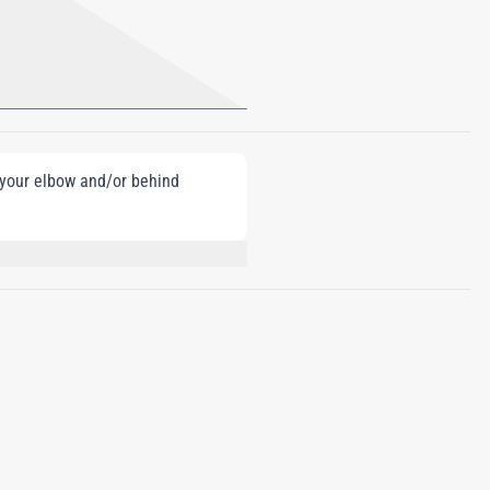
e your elbow and/or behind
O- METHYL IONONE, BUTYL METHOXY-
ENE, GERANIOL, CITRAL, CI 61570