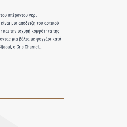
 του απέραντου γκρι
είναι μια απόδειξη του αστικού
r και την ισχυρή κομψότητα της
ζοντας μια βόλτα με φεγγάρι κατά
jaoui, ο Gris Charnel
us, που ενσαρκώνει έναν χορό
σπόρος τόνκα, δημιουργώντας μια
Charnel είναι μια γιορτή οικείων