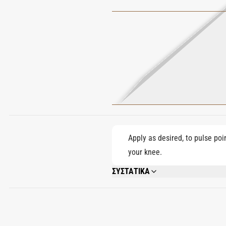
Apply as desired, to pulse poi
your knee.
ΣΥΣΤΑΤΙΚΑ
ALCOHOL DENAT., PARFUM (FRAGRANCE
ISOMETHYL IONONE, BENZYL SALICYLA