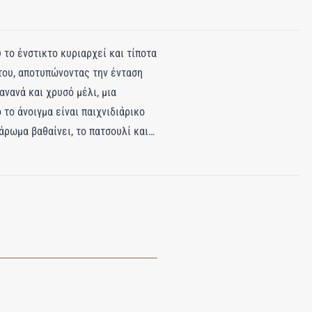
 το ένστικτο κυριαρχεί και τίποτα
του, αποτυπώνοντας την ένταση
ανανά και χρυσό μέλι, μια
το άνοιγμα είναι παιχνιδιάρικο
άρωμα βαθαίνει, το πατσουλί και
 φλερτάρει με τα μπαχαρικά. Στη
ιμπάρι και tonka absolute. Μια
ονοπάτι είναι τολμηρό,
ας.