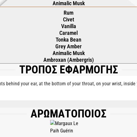
Animalic Musk
Rum
Civet
Vanilla
Caramel
Tonka Bean
Grey Amber
Animalic Musk
Ambroxan (Ambergris)
ΤΡΟΠΟΣ ΕΦΑΡΜΟΓΗΣ
nts behind your ear, at the bottom of your throat, on your wrist, insid
ΑΡΩΜΑΤΟΠΟΙΟΣ
), AQUA (WATER), COUMARIN, BENZYL BENZOATE, CINNAMAL, LIMONENE, LINA
TE, BENZYL ALCOHOL, CINNAMYL ALCOHOL, CITRAL, CITRONELLOL, GERANIOL,