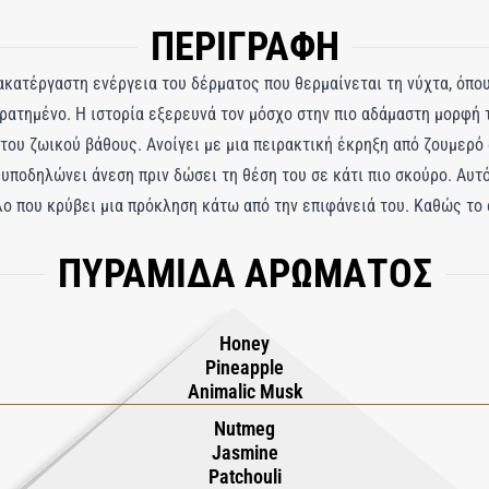
ΠΕΡΙΓΡΑΦΗ
 ακατέργαστη ενέργεια του δέρματος που θερμαίνεται τη νύχτα, όπου
κρατημένο. Η ιστορία εξερευνά τον μόσχο στην πιο αδάμαστη μορφή 
του ζωικού βάθους. Ανοίγει με μια πειρακτική έκρηξη από ζουμερό 
ποδηλώνει άνεση πριν δώσει τη θέση του σε κάτι πιο σκούρο. Αυτό 
ο που κρύβει μια πρόκληση κάτω από την επιφάνειά του. Καθώς το 
στασιά, ενώ το γιασεμί προσθέτει μια απαλή λουλουδάτη λάμψη που
ΠΥΡΑΜΙΔΑ ΑΡΩΜΑΤΟΣ
νονται πλούσιες και σκιασμένες, μπλέκονται με ambroxan, γκρι κεχρ
ίθυρος μοσχοκάρυδο προσθέτουν μια άγρια, παρατεταμένη άκρη. Το μ
τας πίσω του μια ανάμνηση άγριας γλυκύτητας και αρχέγονης γοητεί
Honey
Pineapple
Animalic Musk
Nutmeg
Jasmine
Patchouli