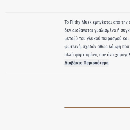
Το Filthy Musk εμπνέεται από την
δεν αισθάνεται γυαλισμένο ή συγ
μεταξύ του γλυκού πειρασμού και 
φωτεινή, σχεδόν αθώα λάμψη που υ
αλλά φορτισμένο, σαν ένα χαμόγελ
το μοσχοκάρυδο φέρνουν γήινη ζε
Διαβάστε Περισσότερα
βάση, η βανίλια και η καραμέλα γί
διακριτική νότα ρούμι και ένας ψ
προκλητικό και αξέχαστο, αφήνον