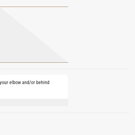
e your elbow and/or behind
LOOL, FARNESOL, EUGENOL, ALPHA-
 ISOEUGENOL.