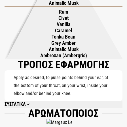
Animalic Musk
η καραμέλα γίνονται πλούσιες και σκιασμένες, μπλέκονται με
Rum
ambroxan, γκρι κεχριμπάρι και tonka absolute. Μια διακριτική
Civet
νότα ρούμι και ένας ψίθυρος μοσχοκάρυδο προσθέτουν μια
Vanilla
άγρια, παρατεταμένη άκρη. Το μονοπάτι είναι τολμηρό,
Caramel
Tonka Bean
προκλητικό και αξέχαστο, αφήνοντας πίσω του μια ανάμνηση
Grey Amber
άγριας γλυκύτητας και αρχέγονης γοητείας.
Animalic Musk
Ambroxan (Ambergris)
ΤΡΟΠΟΣ ΕΦΑΡΜΟΓΗΣ
Apply as desired, to pulse points behind your ear, at
the bottom of your throat, on your wrist, inside your
elbow and/or behind your knee.
ΣΥΣΤΑΤΙΚΑ
ΑΡΩΜΑΤΟΠΟΙΟΣ
ALCOHOL DENAT., PARFUM (FRAGRANCE), AQUA (WATER), COUMARIN,
BENZYL BENZOATE, CINNAMAL, LIMONENE, LINALOOL, FARNESOL,
EUGENOL, ALPHA-ISOMETHYL IONONE, BENZYL SALICYLATE, BENZYL