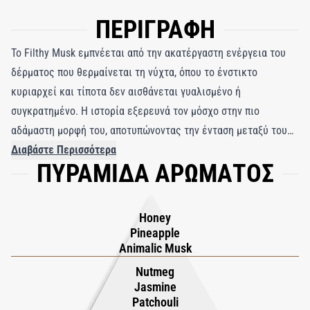
ΠΕΡΙΓΡΑΦΗ
Το Filthy Musk εμπνέεται από την ακατέργαστη ενέργεια του
δέρματος που θερμαίνεται τη νύχτα, όπου το ένστικτο
κυριαρχεί και τίποτα δεν αισθάνεται γυαλισμένο ή
συγκρατημένο. Η ιστορία εξερευνά τον μόσχο στην πιο
αδάμαστη μορφή του, αποτυπώνοντας την ένταση μεταξύ του
γλυκού πειρασμού και του ζωικού βάθους. Ανοίγει με μια
Διαβάστε Περισσότερα
ΠΥΡΑΜΙΔΑ ΑΡΩΜΑΤΟΣ
πειρακτική έκρηξη από ζουμερό ανανά και χρυσό μέλι, μια
φωτεινή, σχεδόν αθώα λάμψη που υποδηλώνει άνεση πριν
δώσει τη θέση του σε κάτι πιο σκούρο. Αυτό το άνοιγμα είναι
Honey
παιχνιδιάρικο αλλά φορτισμένο, σαν ένα χαμόγελο που κρύβει
Pineapple
μια πρόκληση κάτω από την επιφάνειά του. Καθώς το άρωμα
Animalic Musk
βαθαίνει, το πατσουλί και το μοσχοκάρυδο φέρνουν γήινη
Nutmeg
ζεστασιά, ενώ το γιασεμί προσθέτει μια απαλή λουλουδάτη
Jasmine
Patchouli
λάμψη που φλερτάρει με τα μπαχαρικά. Στη βάση, η βανίλια και