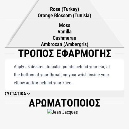
της απόλυτης βανίλιας από την άλλη. Το αποτέλεσμα είναι μια
Rose (Turkey)
μαγνητική σύνθεση που αποπνέει ένα σαγηνευτικό,
Orange Blossom (Tunisia)
παρατεταμένο μονοπάτι, ενσωματώνοντας τη γοητεία στον
Moss
απρόσκοπτο χορό των αντιθέσεων της. Το Narcisse Blanc είναι
Vanilla
κάτι περισσότερο από ένα άρωμα. είναι ένα συναρπαστικό
Cashmeran
χαρακτηριστικό άρωμα που αιχμαλωτίζει το πνεύμα της
Ambroxan (Ambergris)
ΤΡΟΠΟΣ ΕΦΑΡΜΟΓΗΣ
διαχρονικής κομψότητας μέσα από μια σαγηνευτική αρμονία
αντιθέτων.
Apply as desired, to pulse points behind your ear, at
the bottom of your throat, on your wrist, inside your
elbow and/or behind your knee.
ΣΥΣΤΑΤΙΚΑ
ΑΡΩΜΑΤΟΠΟΙΟΣ
ALCOHOL DENAT., FRAGRANCE/PARFUM, WATER/AQUA, LINALOOL,
LIMONENE, BUTYL METHOXYDIBENZOYLMETHANE, ETHYLHEXYL
METHOXYCINNAMATE, GERANIOL, HYDROXYCITRONELLAL, ETHYLHEXYL
SALICYLATE, BENZYL BENZOATE, METHYL ANTHRANILATE, CITRAL,
CITRONELLOL, ALCOHOL, TRIS (TETRAMETHYLHYDROXYPIPERIDINOL)