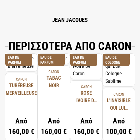
CITRATE, FARNESOL, EUGENOL, CI 19140, CI 14700, 82% VOL.
JEAN JACQUES
ΠΕΡΙΣΣΟΤΕΡΑ ΑΠΟ CARON
EAU DE
EAU DE
EAU DE
EAU DE
PARFUM
PARFUM
PARFUM
COLOGNE
CARON
TABAC
CARON
TUBÉREUSE
NOIR
CARON
MERVEILLEUSE
ROSE
CARON
IVOIRE DE
L'INVISIBLE
CARON
QUI LUIT
COLOGNE
Από
Από
Από
Από
SUBLIME
160,00 €
160,00 €
160,00 €
100,00 €