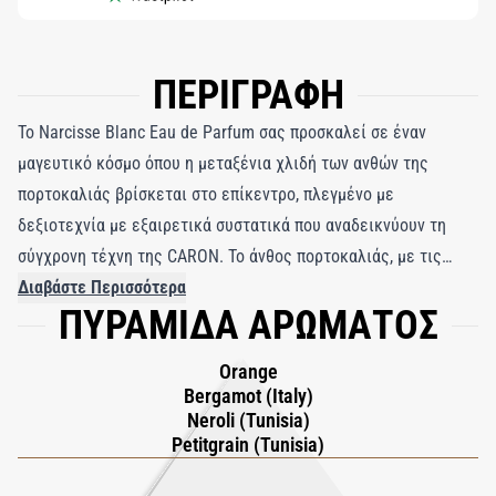
ΠΕΡΙΓΡΑΦΗ
Το Narcisse Blanc Eau de Parfum σας προσκαλεί σε έναν
μαγευτικό κόσμο όπου η μεταξένια χλιδή των ανθών της
πορτοκαλιάς βρίσκεται στο επίκεντρο, πλεγμένο με
δεξιοτεχνία με εξαιρετικά συστατικά που αναδεικνύουν τη
σύγχρονη τέχνη της CARON. Το άνθος πορτοκαλιάς, με τις
φρέσκες και διακριτικά φυτικές του αποχρώσεις, ξεκινά μια
Διαβάστε Περισσότερα
ΠΥΡΑΜΙΔΑ ΑΡΩΜΑΤΟΣ
μαγευτική αλληλεπίδραση με το κασμίρι - μια ζεστή, ξυλώδη
νότα εμπλουτισμένη με βάθος που μοιάζει με κεχριμπάρι. Αυτό
Orange
το δυναμικό μείγμα προσδίδει στο Narcisse Blanc μια
Bergamot (Italy)
σαγηνευτική ασάφεια, ισορροπώντας ανάμεσα στη φρεσκάδα
Neroli (Tunisia)
του περγαμόντου, του πορτοκαλιού και του petitgrain στη μία
Petitgrain (Tunisia)
πλευρά και στη ζεστή αγκαλιά του κασμίρι, του νάρκισσου και