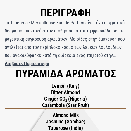
ΠΕΡΙΓΡΑΦΗ
Το Tubéreuse Merveilleuse Eau de Parfum είναι ένα οσφρητικό
θέαμα που παντρεύει τον αισθησιασμό και τη φρεσκάδα σε μια
μαγευτική σύγκρουση αρωμάτων. Με ρίζες στην έμπνευση που
αντλείται από τον περίπλοκο κόσμο των λευκών λουλουδιών
που ανακαλύφθηκε κατά τη διάρκεια ενός ταξιδιού στην
Ταϊλάνδη, ο αρωματοποιός της CARON δημιούργησε έναν
Διαβάστε Περισσότερα
ΠΥΡΑΜΙΔΑ ΑΡΩΜΑΤΟΣ
τολμηρό πυρήνα για αυτό το άρωμα. Η λαχταριστή σαρκική
ουσία της ινδικής τουμπερόζας συμπλέκεται με το ζωηρό
Lemon (Italy)
νιγηριανό τζίντζερ, σχηματίζοντας ένα πλούσιο μπουκέτο που
Bitter Almond
ωθεί τα όρια της μυρωδιάς, που ενισχύεται από το ηλεκτρικό
Ginger CO₂ (Nigeria)
ξύσμα του τζίντζερ. Η φωτεινότητα εισάγεται με το ζουμερό
Carambola (Star Fruit)
λεμόνι και τα αστεροειδή φρούτα, συνοδευόμενη από τη
Almond Milk
δροσιστική πικράδα του αμυγδάλου. Ο αρωματικός δυναμισμός
Jasmine (Sambac)
Tuberose (India)
επιμένει καθώς το απόλυτο γιασεμί sambac και το απόλυτο