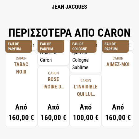
JEAN JACQUES
ΠΕΡΙΣΣΟΤΕΡΑ ΑΠΟ CARON
EAU DE
EAU DE
EAU DE
EAU DE
PARFUM
PARFUM
COLOGNE
PARFUM
CARON
CARON
TABAC
AIMEZ-MOI
NOIR
CARON
ROSE
CARON
IVOIRE DE
L'INVISIBLE
CARON
QUI LUIT
COLOGNE
Από
Από
Από
Από
SUBLIME
160,00 €
160,00 €
100,00 €
160,00 €