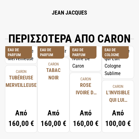
JEAN JACQUES
ΠΕΡΙΣΣΟΤΕΡΑ ΑΠΟ CARON
EAU DE
EAU DE
EAU DE
EAU DE
PARFUM
PARFUM
PARFUM
COLOGNE
CARON
TABAC
CARON
TUBÉREUSE
NOIR
CARON
MERVEILLEUSE
ROSE
CARON
IVOIRE DE
L'INVISIBLE
CARON
QUI LUIT
COLOGNE
Από
Από
Από
Από
SUBLIME
160,00 €
160,00 €
160,00 €
100,00 €