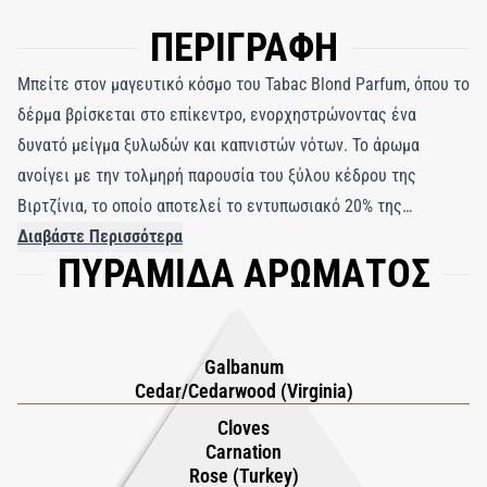
ΠΕΡΙΓΡΑΦΗ
Μπείτε στον μαγευτικό κόσμο του Tabac Blond Parfum, όπου το
δέρμα βρίσκεται στο επίκεντρο, ενορχηστρώνοντας ένα
δυνατό μείγμα ξυλωδών και καπνιστών νότων. Το άρωμα
ανοίγει με την τολμηρή παρουσία του ξύλου κέδρου της
Βιρτζίνια, το οποίο αποτελεί το εντυπωσιακό 20% της
σύνθεσης, θέτοντας τις βάσεις για ένα καθηλωτικό οσφρητικό
Διαβάστε Περισσότερα
ΠΥΡΑΜΙΔΑ ΑΡΩΜΑΤΟΣ
ταξίδι. Το γήινο βέτιβερ και το πατσουλί μπλέκονται με την
καπνιστή γοητεία του cistus labdanum και του βουλκανισμένου
styrax essence, σχηματίζοντας ένα σκοτεινό, έντονο σκηνικό
που ξετυλίγεται σαν μια συναρπαστική ιστορία. Στην καρδιά,
Galbanum
ένα πλούσιο μπουκέτο από τριαντάφυλλο και ylang-ylang
Cedar/Cedarwood (Virginia)
αναδύεται, εμποτίζοντας μια πινελιά λουλουδένιας
Cloves
πολυτέλειας. Η φυσική πικάντικη γεύση του γαρύφαλλου, που
Carnation
Rose (Turkey)
τονίζεται από τη ζεστασιά του γαρύφαλλου, προσθέτει ένα