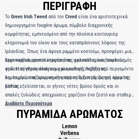
ΠΕΡΙΓΡΑΦΗ
Το
Green Irish Tweed
από τον
Creed
είναι ένα αριστοτεχνικά
δημιουργημένο fougère άρωμα, σύμβολο διαχρονικής
κομψότητας, εμπνευσμένο από την πλούσια κουτουριέρ
κληρονομιά του οίκου και τους καταπράσινους λόφους της
Ιρλανδίας. Όπως ένα άψογα ραμμένο κοστούμι, προσφέρει μια
αρμονική ισορροπία κομψότητας, φρεσκάδας και διαρκούς
Στην καρδιά, αποκαλύπτεται ένας εκλεπτυσμένος συνδυασμός
στιλ. Η σύνθεση ανοίγει με μια καθαρή έκρηξη από περγαμόντο
φρέσκιας γερανιόλας και χαλαρωτικής λεβάντας,
και λεμόνι, αναζωογονημένη από τη δροσερή, ζωηρή αύρα της
δημιουργώντας αρωματική ισορροπία ζωντάνιας και ηρεμίας.
μέντας.
Καθώς εξελίσσεται, οι γήινες νότες βρύου δρυός και οι
απαλές ξυλώδεις αποχρώσεις χαρίζουν ένα ζεστό και σταθερό
υπόβαθρο, αφήνοντας μια εντύπωση ήρεμης αυτοπεποίθησης.
Διαβάστε Περισσότερα
ΠΥΡΑΜΙΔΑ ΑΡΩΜΑΤΟΣ
Με εικόνες από πράσινα λιβάδια, θαλασσινούς ανέμους και
εξαίσια δεξιοτεχνία, το
Green Irish Tweed
αποτελεί
Lemon
εμβληματική επιλογή για τον εκλεπτυσμένο άνδρα—φρέσκο
Verbena
αλλά βαθύ, κλασικό αλλά σύγχρονο, και ακαταμάχητα κομψό σε