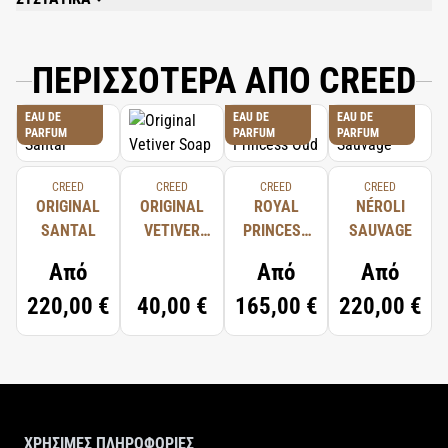
ALCOOL (ALCOHOL), PARFUM (FRAGRANCE), AQUA (WATER), LIMONENE,
LINALOOL, ALPHA-ISOMETHYL IONONE, HYDROXYCITRONELLAL, CITRAL,
GERANIOL, CITRONELLOL, BENZYL BENZOATE, COUMARIN.
ΠΕΡΙΣΣΟΤΕΡΑ ΑΠΟ CREED
EAU DE
EAU DE
EAU DE
PARFUM
PARFUM
PARFUM
CREED
CREED
CREED
CREED
ORIGINAL
ORIGINAL
ROYAL
NÉROLI
SANTAL
VETIVER
PRINCESS
SAUVAGE
SOAP
OUD
Από
Από
Από
220,00 €
40,00 €
165,00 €
220,00 €
ΧΡΗΣΙΜΕΣ ΠΛΗΡΟΦΟΡΙΕΣ