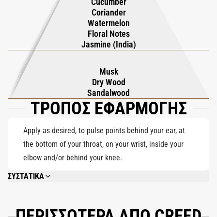
Cucumber
Coriander
Watermelon
Floral Notes
Jasmine (India)
Musk
Dry Wood
Sandalwood
ΤΡΟΠΟΣ ΕΦΑΡΜΟΓΗΣ
Apply as desired, to pulse points behind your ear, at
the bottom of your throat, on your wrist, inside your
elbow and/or behind your knee.
ΣΥΣΤΑΤΙΚΑ
ALCOOL (ALCOHOL), PARFUM (FRAGRANCE), AQUA (WATER), LIMONENE,
LINALOOL, CITRAL, ALPHA-ISOMETHYLIONONE, GERANIOL, EUGENOL,
CITRONELLOL, BENZYL BENZOATE, ISOEUGENOL.
ΠΕΡΙΣΣΟΤΕΡΑ ΑΠΟ CREED