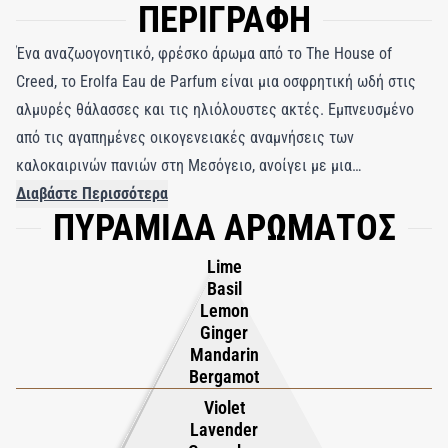
ΠΕΡΙΓΡΑΦΗ
Ένα αναζωογονητικό, φρέσκο ​​άρωμα από το The House of
Creed, το Erolfa Eau de Parfum είναι μια οσφρητική ωδή στις
αλμυρές θάλασσες και τις ηλιόλουστες ακτές. Εμπνευσμένο
από τις αγαπημένες οικογενειακές αναμνήσεις των
καλοκαιρινών πανιών στη Μεσόγειο, ανοίγει με μια
αναζωογονητική έκρηξη από ζωηρές νότες εσπεριδοειδών σε
Διαβάστε Περισσότερα
ΠΥΡΑΜΙΔΑ ΑΡΩΜΑΤΟΣ
συνδυασμό με λεβάντα και βασιλικό, όλα αγκυρωμένα από
πλούσιο σανταλόξυλο και μόσχο στη βάση του. Το ίδιο το
Lime
άρωμα είναι ένας φόρος τιμής στην οικογένεια του Olivier
Basil
Creed που αιχμαλώτισε τον γιο του, Erwin (ER), την κόρη του,
Lemon
Ginger
Olivia (OL) και τη μητέρα των παιδιών του, Fabienne (FA),
Mandarin
καθώς και αναφορά στο οικογενειακό σκάφος.
Bergamot
Violet
Lavender