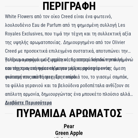
ΠΕΡΙΓΡΑΦΗ
White Flowers από τον οίκο Creed είναι ένα φωτεινό,
λουλουδένιο Eau de Parfum από τη φημισμένη συλλογή Les
Royales Exclusives, που τιμά την τέχνη και τη συλλεκτική αξία
της υψηλής αρωματοποιίας. Δημιουργημένο από τον Olivier
Creed με προσεκτικά επιλεγμένα συστατικά, αποτυπώνει την
γαλήνια ομορφιά ενός φρέσκου, δροσερού κήπου την αυγή, ενώ
Το άρωμα ανοίγει με ζωηρές νότες εσπεριδοειδών από λεμόνι
ταυτόχρονα αποπνέει τη μαγευτική κομψότητα ενός
και την τραγανή φρεσκάδα του μήλου, προσφέροντας άμεση
φωτισμένου από το φεγγάρι τοπίου.
ανάταση στις αισθήσεις. Στην καρδιά του, το γιασεμί σαμπάκ,
τα φύλλα γερανιού και τα βελούδινα ροδοπέταλα ανθίζουν σε
απόλυτη αρμονία, δημιουργώντας ένα μπουκέτο πλούσιο αλλά
και αέρινο. Καθώς εξελίσσεται, μια ρομαντική βάση από
Διαβάστε Περισσότερα
ΠΥΡΑΜΙΔΑ ΑΡΩΜΑΤΟΣ
νάρκισσο και απαλό musk αφήνει ένα αισθαντικό, θερμό και
αέρινο αποτύπωμα. Φρέσκο για την ημέρα αλλά και
Pear
ακαταμάχητα σαγηνευτικό για το βράδυ, το White Flowers είναι
Green Apple
ένα διαχρονικό ταξίδι ψυχής και ονείρου – ένας ύμνος στη