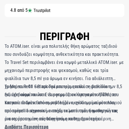
4.8 από 5
ΠΕΡΙΓΡΑΦΗ
Το ATOM.iser. είναι μια πολυτελής θήκη αρώματος ταξιδιού
που συνδυάζει κομψότητα, ανθεκτικότητα και πρακτικότητα.
Το Travel Set περιλαμβάνει ένα κομψό μεταλλικό ATOM.iser. με
μηχανισμό περιστροφής και ψεκασμού, καθώς και τρία
φιαλίδια των 8,5 ml για άρωμα εν κινήσει. Για αδιάλειπτη
χρήση, το Refill Set προσφέρει τρία επιπλέον φιαλίδια των 8,5
Το Molecule 01 + Black Tea επανερμηνεύει τη βελούδινη,
ml, σχεδιασμένα ώστε να εφαρμόζουν άψογα στο ATOM.iser.
ξυλώδη αύρα του Iso E Super με το εκλεπτυσμένο βάθος του
Κατασκευασμένο από αμμοβολημένο, ανοδιωμένο μέταλλο,
τσαγιού. Ο Geza Schoen συνδυάζει εκχύλισμα μαύρου τσαγιού
προσφέρει διαχρονική αντοχή, εκλεπτυσμένη αισθητική και
από camellia sinensis με απόλυτο ματέ τσάι, δημιουργώντας
άνεση, όπου κι αν σας οδηγήσει η καθημερινότητα.
μια ισορροπημένη σύνθεση ανάμεσα στη δροσερή αέρινη
αίσθηση και τη γήινη θερμότητα. Πικρά-φρέσκα στοιχεία και
Διαβάστε Περισσότερα