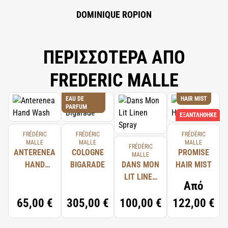
OIL, CHOLESTEROL , RUBUS IDAEUS (RASPBERRY) SEED OIL , TOCOPHEROL
, CAPRYLIC/CAPRIC TRIGLYCERIDE , HORDEUM VULGARE (BARLEY)
DOMINIQUE ROPION
EXTRACT\EXTRAIT D'ORGE , DIETHYLHEXYL SYRINGYLIDENEMALONATE ,
TRITICUM VULGARE (WHEAT) GERM EXTRACT , POLYSORBATE 60 ,
CITRONELLOL , GERANIOL , ALPHA-ISOMETHYL IONONE , LIMONENE ,
ΠΕΡΙΣΣΟΤΕΡΑ ΑΠΟ
CINNAMAL , BENZYL BENZOATE , EUGENOL , LINALOOL ,
TETRAHEXYLDECYL ASCORBATE.
FREDERIC MALLE
EAU DE
HAIR MIST
PARFUM
ΕΞΑΝΤΛΉΘΗΚΕ
FRÉDÉRIC
FRÉDÉRIC
FRÉDÉRIC
MALLE
MALLE
MALLE
FRÉDÉRIC
ANTERENEA
COLOGNE
PROMISE
MALLE
HAND
BIGARADE
DANS MON
HAIR MIST
WASH
LIT LINEN
Από
SPRAY
65,00 €
305,00 €
100,00 €
122,00 €