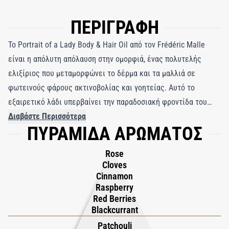
ΠΕΡΙΓΡΑΦΗ
Το Portrait of a Lady Body & Hair Oil από τον Frédéric Malle
είναι η απόλυτη απόλαυση στην ομορφιά, ένας πολυτελής
ελιξίριος που μεταμορφώνει το δέρμα και τα μαλλιά σε
φωτεινούς φάρους ακτινοβολίας και γοητείας. Αυτό το
εξαιρετικό λάδι υπερβαίνει την παραδοσιακή φροντίδα του
δέρματος, προσφέροντας βαθιά ενυδάτωση που αφήνει το
Διαβάστε Περισσότερα
ΠΥΡΑΜΙΔΑ ΑΡΩΜΑΤΟΣ
δέρμα να λάμπει με φυσική φωτεινότητα. Τα μαλλιά, κάποτε
θαμπά, αναζωογονούνται σε μεταξένια, λαμπερά κύματα με
Rose
κάθε σταγόνα. Πέρα από την απτική μεταμόρφωση, αυτό το
Cloves
λάδι είναι ένα αρωματικό αριστούργημα — ένας αισθησιακός
Cinnamon
Raspberry
χορός πολυτέλειας και κομψότητας. Ανοίγει με ξέσπασμα
Red Berries
τουρκικού τριαντάφυλλου, παθιασμένου και ζωηρού, που
Blackcurrant
στηρίζεται σε μια πλούσια καρδιά από πατσουλί,
Patchouli