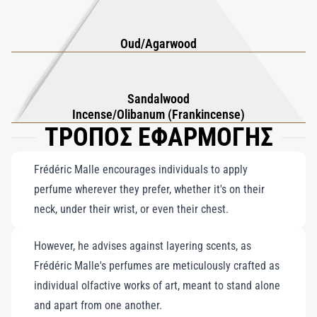
πάλλεται από δυνατότητες και οι σύντομες στιγμές σύνδεσης
βρίσκονται στο επίκεντρο, το The Night συλλαμβάνει την ουσία
Oud/Agarwood
μιας απρόσιτης γοητείας. Η σύνθεσή του ξεδιπλώνεται σαν
ψίθυρος, ισορροπώντας τον πλούτο των συστατικών με μια
λεπτή αλλά ακαταμάχητη χάρη. Ιδανικό για όσους αναζητούν
Sandalwood
ένα άρωμα που αποπνέει βάθος, μυστήριο και εκλεπτυσμένη
Incense/Olibanum (Frankincense)
ΤΡΟΠΟΣ ΕΦΑΡΜΟΓΗΣ
κομψότητα, το The Night Eau de Parfum σας προσκαλεί σε έναν
κόσμο όπου τα όρια ανάμεσα στη μέρα και τη νύχτα σβήνουν,
αφήνοντας μόνο τον ακαταμάχητο πειρασμό του σκοταδιού.
Frédéric Malle encourages individuals to apply
Κάθε ψεκασμός μένει σαν ανάμνηση μιας συνάντησης στο φως
perfume wherever they prefer, whether it's on their
του φεγγαριού, καθιστώντας το ένα διαχρονικό κόσμημα για
neck, under their wrist, or even their chest.
τους πιο απαιτητικούς λάτρεις των αρωμάτων.
However, he advises against layering scents, as
Frédéric Malle's perfumes are meticulously crafted as
individual olfactive works of art, meant to stand alone
and apart from one another.