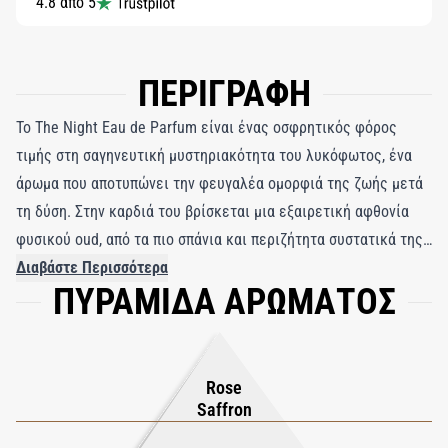
4.8 από 5
ΠΕΡΙΓΡΑΦΗ
Το The Night Eau de Parfum είναι ένας οσφρητικός φόρος
τιμής στη σαγηνευτική μυστηριακότητα του λυκόφωτος, ένα
άρωμα που αποτυπώνει την φευγαλέα ομορφιά της ζωής μετά
τη δύση. Στην καρδιά του βρίσκεται μια εξαιρετική αφθονία
φυσικού oud, από τα πιο σπάνια και περιζήτητα συστατικά της
αρωματοποιίας, δεμένη αρμονικά με τη διαχρονική κομψότητα
Διαβάστε Περισσότερα
ΠΥΡΑΜΙΔΑ ΑΡΩΜΑΤΟΣ
του τουρκικού τριαντάφυλλου και τον εξωτικό πλούτο του
σαφράν. Με άξονα μια πολυτελή βάση από λιβάνι και
σανταλόξυλο, αυτό το δημιούργημα ξεπερνά τα όρια των
κλασικών αρωμάτων, προσφέροντας μια αισθητηριακή
Rose
εμπειρία ταυτόχρονα πλούσια και βαθιά. Εμπνευσμένο από τις
Saffron
μαγευτικές νύχτες της Μέσης Ανατολής, όπου ο αέρας